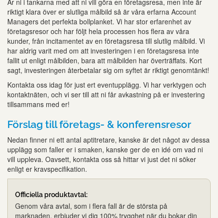
Är ni i tankarna med att ni vill göra en företagsresa, men inte är
riktigt klara över er slutliga målbild så är våra erfarna Account
Managers det perfekta bollplanket. Vi har stor erfarenhet av
företagsresor och har följt hela processen hos flera av våra
kunder, från incitamentet av en företagsresa till slutlig målbild. Vi
har aldrig varit med om att investeringen i en företagsresa inte
fallit ut enligt målbilden, bara att målbilden har överträffats. Kort
sagt, investeringen återbetalar sig om syftet är riktigt genomtänkt!
Kontakta oss idag för just ert eventupplägg. Vi har verktygen och
kontaktnäten, och vi ser till att ni får avkastning på er investering
tillsammans med er!
Förslag till företags- & konferensresor
Nedan finner ni ett antal aptitretare, kanske är det något av dessa
upplägg som faller er i smaken, kanske ger de en idé om vad ni
vill uppleva. Oavsett, kontakta oss så hittar vi just det ni söker
enligt er kravspecifikation.
Officiella produktavtal:
Genom våra avtal, som i flera fall är de största på
marknaden, erbjuder vi dig 100% trygghet när du bokar din