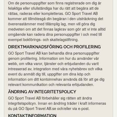
Om de personuppgifter som finns registrerade om dig är
felaktiga eller ofullständiga har du rätt att begära att de
rättas, raderas eller kompletteras. GO Sport Travel AB
kommer att tillmötesgå din begäran i den utsträckning det
överensstämmer med tillämplig lag, men vill göra dig
medveten om att det finnas lagkrav som gör att vi inte alltid
omgående kan radera dina personuppgifter i och med till
exempel bokförings- och skattelagstiftning.
DIREKTMARKNADSFÖRING OCH PROFILERING
GO Sport Travel AB kan behandla dina personuppgifter
genom profilering. Information om hur du använder vår
webb, om vilka varor, tjänster och erbjudanden du varit
intresserad av, integration med våra nyhetsbrev och vilka
event du anmält dig till, uppgifter om dina köp och
information om ditt kontoinnehav används då för att ge dig
relevant kommunikation och relevanta erbjudanden.
ÄNDRING AV INTEGRITETSPOLICY
GO Sport Travel AB förbehåller sig rätten att ändra
integritetspolicyn. Innan en ändring träder i kraft informeras
du på GO Sport Travel AB.se och/eller via e-post.
KONTAKTINFORMATION