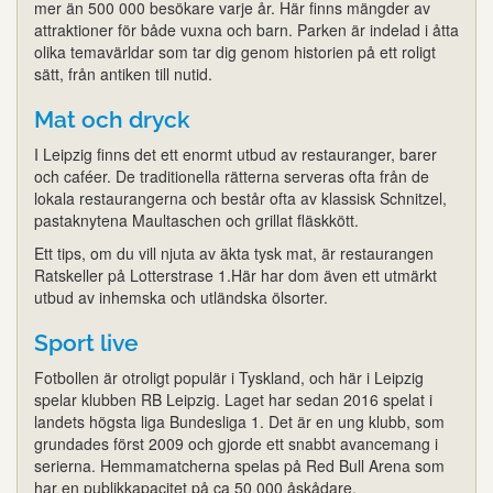
mer än 500 000 besökare varje år. Här finns mängder av
attraktioner för både vuxna och barn. Parken är indelad i åtta
olika temavärldar som tar dig genom historien på ett roligt
sätt, från antiken till nutid.
Mat och dryck
I Leipzig finns det ett enormt utbud av restauranger, barer
och caféer. De traditionella rätterna serveras ofta från de
lokala restaurangerna och består ofta av klassisk Schnitzel,
pastaknytena Maultaschen och grillat fläskkött.
Ett tips, om du vill njuta av äkta tysk mat, är restaurangen
Ratskeller på Lotterstrase 1.Här har dom även ett utmärkt
utbud av inhemska och utländska ölsorter.
Sport live
Fotbollen är otroligt populär i Tyskland, och här i Leipzig
spelar klubben RB Leipzig. Laget har sedan 2016 spelat i
landets högsta liga Bundesliga 1. Det är en ung klubb, som
grundades först 2009 och gjorde ett snabbt avancemang i
serierna. Hemmamatcherna spelas på Red Bull Arena som
har en publikkapacitet på ca 50 000 åskådare.