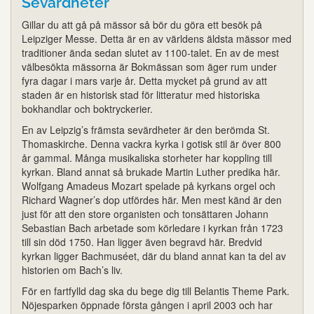
Sevärdheter
Gillar du att gå på mässor så bör du göra ett besök på
Leipziger Messe. Detta är en av världens äldsta mässor med
traditioner ända sedan slutet av 1100-talet. En av de mest
välbesökta mässorna är Bokmässan som äger rum under
fyra dagar i mars varje år. Detta mycket på grund av att
staden är en historisk stad för litteratur med historiska
bokhandlar och boktryckerier.
En av Leipzig’s främsta sevärdheter är den berömda St.
Thomaskirche. Denna vackra kyrka i gotisk stil är över 800
år gammal. Många musikaliska storheter har koppling till
kyrkan. Bland annat så brukade Martin Luther predika här.
Wolfgang Amadeus Mozart spelade på kyrkans orgel och
Richard Wagner’s dop utfördes här. Men mest känd är den
just för att den store organisten och tonsättaren Johann
Sebastian Bach arbetade som körledare i kyrkan från 1723
till sin död 1750. Han ligger även begravd här. Bredvid
kyrkan ligger Bachmuséet, där du bland annat kan ta del av
historien om Bach’s liv.
För en fartfylld dag ska du bege dig till Belantis Theme Park.
Nöjesparken öppnade första gången i april 2003 och har