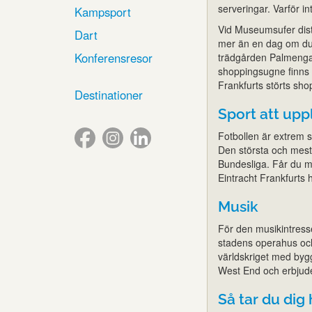
serveringar. Varför i
Kampsport
Vid Museumsufer distr
Dart
mer än en dag om du v
Konferensresor
trädgården Palmengart
shoppingsugne finns e
Frankfurts störts sho
Destinationer
Sport att upp
Fotbollen är extrem s
Den största och mest
Bundesliga. Får du m
Eintracht Frankfurts
Musik
För den musikintresser
stadens operahus och 
världskriget med byg
West End och erbjude
Så tar du dig 