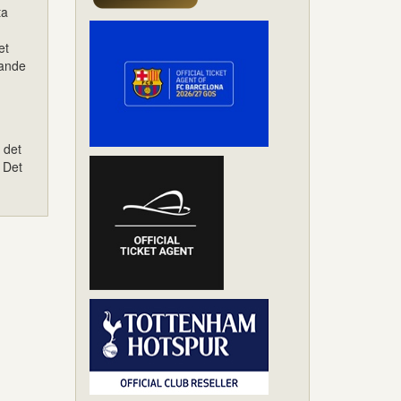
ta
et
rande
 det
. Det