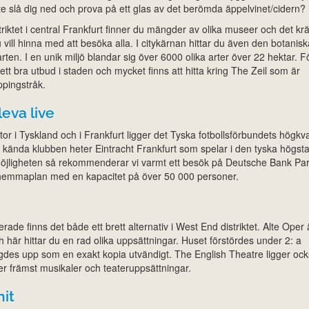
nte slå dig ned och prova på ett glas av det berömda äppelvinet/cidern?
iktet i central Frankfurt finner du mängder av olika museer och det kr
ill hinna med att besöka alla. I citykärnan hittar du även den botanisk
en. I en unik miljö blandar sig över 6000 olika arter över 22 hektar. F
tt bra utbud i staden och mycket finns att hitta kring The Zeil som är
ppingstråk.
leva live
tor i Tyskland och i Frankfurt ligger det Tyska fotbollsförbundets högkva
 kända klubben heter Eintracht Frankfurt som spelar i den tyska högsta
öjligheten så rekommenderar vi varmt ett besök på Deutsche Bank Par
 hemmaplan med en kapacitet på över 50 000 personer.
ade finns det både ett brett alternativ i West End distriktet. Alte Oper 
här hittar du en rad olika uppsättningar. Huset förstördes under 2: a
gdes upp som en exakt kopia utvändigt. The English Theatre ligger ock
r främst musikaler och teateruppsättningar.
hit