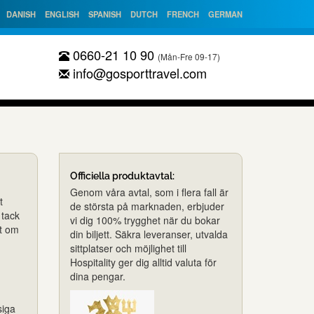
DANISH
ENGLISH
SPANISH
DUTCH
FRENCH
GERMAN
0660-21 10 90
(Mån-Fre 09-17)
info@gosporttravel.com
Officiella produktavtal:
Genom våra avtal, som i flera fall är
t
de största på marknaden, erbjuder
 tack
vi dig 100% trygghet när du bokar
tt om
din biljett. Säkra leveranser, utvalda
sittplatser och möjlighet till
Hospitality ger dig alltid valuta för
dina pengar.
siga