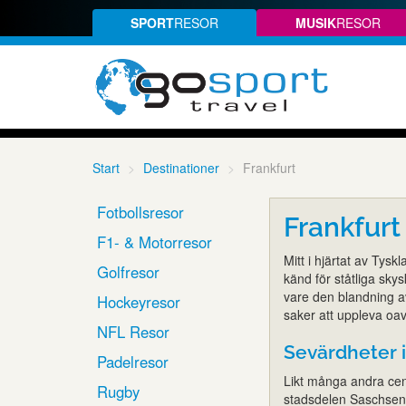
SPORT
RESOR
MUSIK
RESOR
Start
Destinationer
Frankfurt
Fotbollsresor
Frankfur
F1- & Motorresor
Mitt i hjärtat av Tysk
Golfresor
känd för ståtliga skys
vare den blandning av
Hockeyresor
saker att uppleva oav
NFL Resor
Sevärdheter i
Padelresor
Likt många andra cen
Rugby
stadsdelen Saschsen