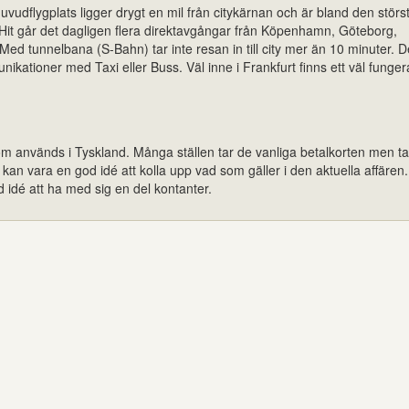
vudflygplats ligger drygt en mil från citykärnan och är bland den störs
 Hit går det dagligen flera direktavgångar från Köpenhamn, Göteborg,
ed tunnelbana (S-Bahn) tar inte resan in till city mer än 10 minuter. D
ikationer med Taxi eller Buss. Väl inne i Frankfurt finns ett väl funge
om används i Tyskland. Många ställen tar de vanliga betalkorten men ta
t kan vara en god idé att kolla upp vad som gäller i den aktuella affären
d idé att ha med sig en del kontanter.