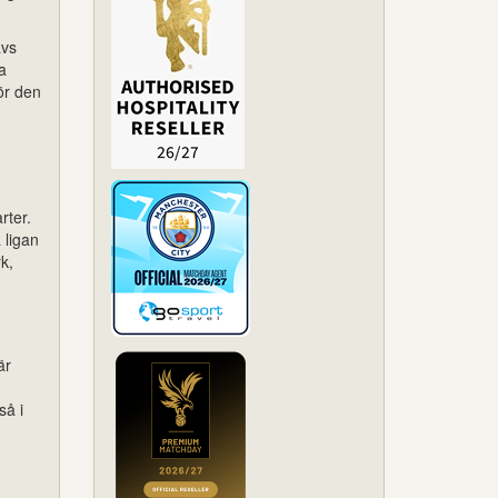
ävs
a
ör den
rter.
 ligan
k,
är
så i