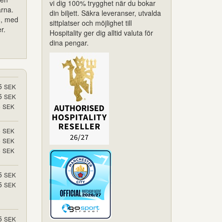
vi dig 100% trygghet när du bokar
arna.
din biljett. Säkra leveranser, utvalda
d, med
sittplatser och möjlighet till
r.
Hospitality ger dig alltid valuta för
dina pengar.
5
SEK
5
SEK
5
SEK
5
SEK
5
SEK
5
SEK
5
SEK
5
SEK
5
SEK