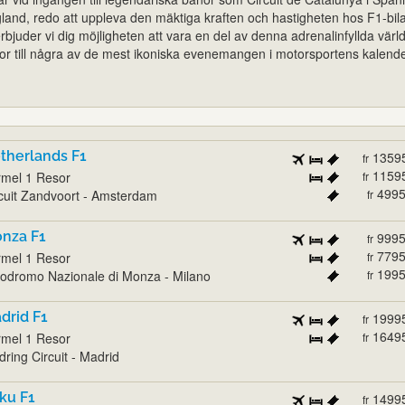
ngland, redo att uppleva den mäktiga kraften och hastigheten hos F1-bil
bjuder vi dig möjligheten att vara en del av denna adrenalinfyllda värl
sor till några av de mest ikoniska evenemangen i motorsportens kalende
therlands F1
1359
fr
1159
mel 1 Resor
fr
499
cuit Zandvoort - Amsterdam
fr
nza F1
999
fr
779
mel 1 Resor
fr
199
odromo Nazionale di Monza - Milano
fr
drid F1
1999
fr
1649
mel 1 Resor
fr
ring Circuit - Madrid
ku F1
1499
fr