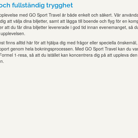
och fullständig trygghet
upplevelse med GO Sport Travel är både enkelt och säkert. Vår använd
dig att välja dina biljetter, samt att lägga till boende och flyg för en komp
er att du får dina biljetter levererade i god tid innan evenemanget, så 
v upplevelsen.
t finns alltid här för att hjälpa dig med frågor eller speciella önskemål,
pport genom hela bokningsprocessen. Med GO Sport Travel kan du vara
n Formel 1-resa, så att du istället kan koncentrera dig på att uppleva den
n.