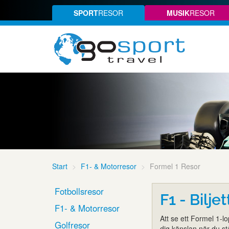
SPORT
RESOR
MUSIK
RESOR
Start
F1- & Motorresor
Formel 1 Resor
Fotbollsresor
F1 - Bilj
F1- & Motorresor
Att se ett Formel 1-l
Golfresor
dig känslan när du st