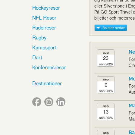
eller Silverstone i E
Hockeyresor
På GO Sport Travel er
NFL Resor
biljetter och motorre
Padelresor
Läs mer nedan
Rugby
Kampsport
Ne
aug
Dart
23
For
sön 2026
Cir
Konferensresor
Mo
sep
Destinationer
6
For
sön 2026
Aut
Ma
sep
13
For
sön 2026
Mad
Ba
sep