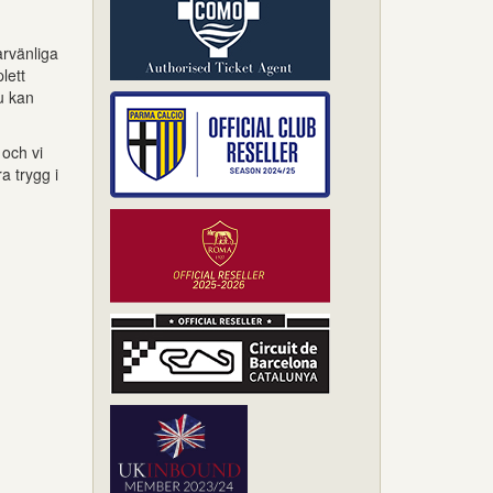
arvänliga
lett
du kan
 och vi
 trygg i