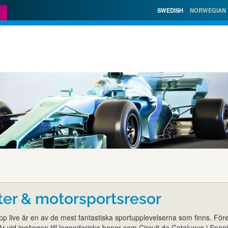
SWEDISH
NORWEGIAN
etter & motorsportsresor
opp live är en av de mest fantastiska sportupplevelserna som finns. Före
år vid ingången till legendariska banor som Circuit de Catalunya i Span