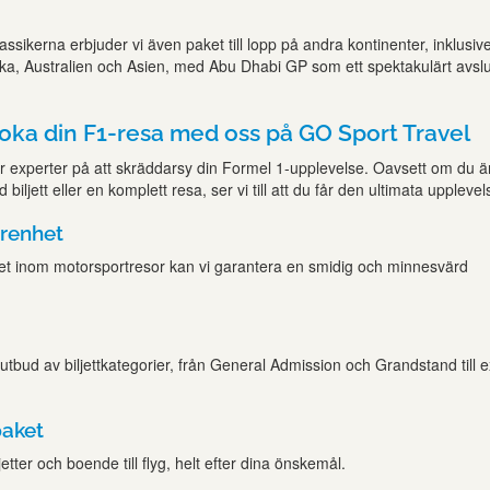
ssikerna erbjuder vi även paket till lopp på andra kontinenter, inklusiv
a, Australien och Asien, med Abu Dhabi GP som ett spektakulärt avslu
boka din F1-resa med oss på GO Sport Travel
r experter på att skräddarsy din Formel 1-upplevelse. Oavsett om du ä
 biljett eller en komplett resa, ser vi till att du får den ultimata upplevel
arenhet
et inom motorsportresor kan vi garantera en smidig och minnesvärd
 utbud av biljettkategorier, från General Admission och Grandstand till e
aket
ljetter och boende till flyg, helt efter dina önskemål.