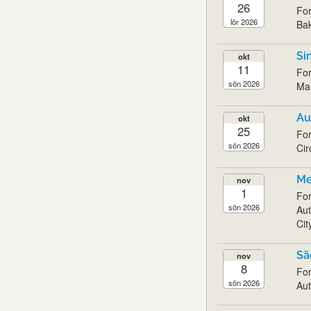
26
For
lör 2026
Bak
Si
okt
11
For
sön 2026
Mar
Au
okt
25
For
sön 2026
Cir
Me
nov
1
For
sön 2026
Au
Cit
Sã
nov
8
For
sön 2026
Aut