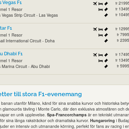
s Vegas F1
2199
fr
1349
mel 1 Resor
fr
1049
 Vegas Strip Circuit - Las Vegas
fr
tar F1
1299
fr
799
mel 1 Resor
fr
239
ail International Circuit - Doha
fr
u Dhabi F1
1749
fr
1349
mel 1 Resor
fr
599
 Marina Circuit - Abu Dhabi
fr
jetter till stora F1-evenemang
 banan utanför Milano, känd för sina snabba kurvor och historiska bety
n glamourös tävling i Monte Carlo, där den exklusiva atmosfären och d
kapar en unik upplevelse.
Spa-Francorchamps
är en tekniskt utmana
för sina långa raksträckor och dramatiska kurvor.
Hungaroring
i Budap
der en intensiv och utmanande körning, perfekt för fans av racing i en 