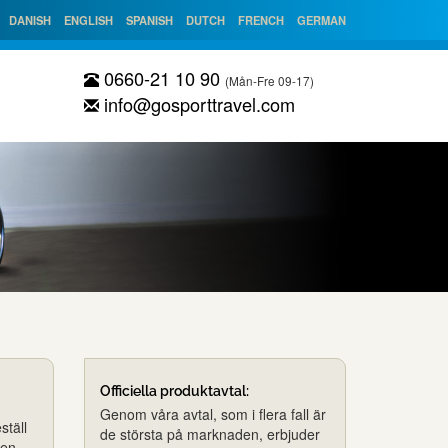
DANISH
ENGLISH
SPANISH
DUTCH
FRENCH
GERMAN
0660-21 10 90
(Mån-Fre 09-17)
info@gosporttravel.com
Officiella produktavtal:
Genom våra avtal, som i flera fall är
ställ
de största på marknaden, erbjuder
ien