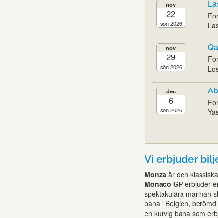
La
nov
22
For
sön 2026
Las
Qa
nov
29
For
sön 2026
Los
Ab
dec
6
For
sön 2026
Yas
Vi erbjuder bil
Monza
är den klassiska
Monaco GP
erbjuder e
spektakulära marinan s
bana i Belgien, berömd 
en kurvig bana som erbju