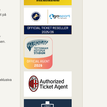
e
t på
r
sen.
xklusiva