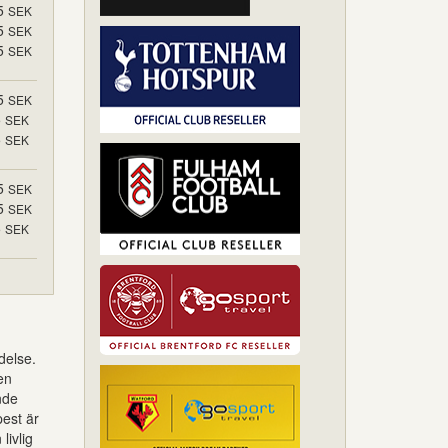
5
SEK
5
SEK
5
SEK
5
SEK
5
SEK
5
SEK
5
SEK
5
SEK
5
SEK
delse.
en
nde
est är
livlig