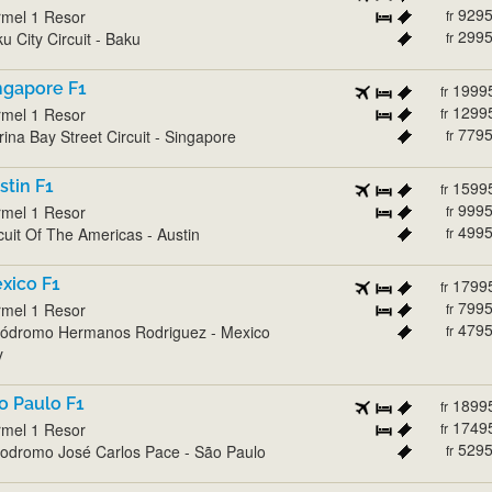
929
mel 1 Resor
fr
299
u City Circuit - Baku
fr
ngapore F1
1999
fr
1299
mel 1 Resor
fr
779
ina Bay Street Circuit - Singapore
fr
stin F1
1599
fr
999
mel 1 Resor
fr
499
cuit Of The Americas - Austin
fr
xico F1
1799
fr
799
mel 1 Resor
fr
479
tódromo Hermanos Rodriguez - Mexico
fr
y
o Paulo F1
1899
fr
1749
mel 1 Resor
fr
529
odromo José Carlos Pace - São Paulo
fr