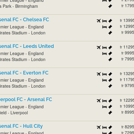
179
la Park - Birmingham
fr
senal FC - Chelsea FC
1399
fr
1299
mier League - England
fr
999
rates Stadium - London
fr
senal FC - Leeds United
1129
fr
999
mier League - England
fr
799
rates Stadium - London
fr
senal FC - Everton FC
1329
fr
1179
mier League - England
fr
979
rates Stadium - London
fr
verpool FC - Arsenal FC
1229
fr
1099
mier League - England
fr
899
ield - Liverpool
fr
senal FC - Hull City
829
fr
729
mier League - England
fr