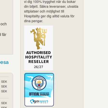
vi dig 100% trygghet när du bokar
din biljett. Säkra leveranser, utvalda
sittplatser och möjlighet till
Hospitality ger dig alltid valuta för
dina pengar.
r och
 får
resa
5
SEK
5
SEK
5
SEK
5
SEK
5
SEK