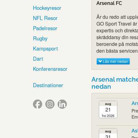
Arsenal FC
Hockeyresor
Är du redo att upp
NFL Resor
GO Sport Travel är
Padelresor
expertis och direkt
skräddarsy din resa
Rugby
beroende på motstån
Kampsport
den bästa servicen
Dart
Läs mer nedan
Konferensresor
Arsenal match
Destinationer
nedan
Ar
aug
21
Pre
fre 2026
Emi
As
aug
31
Pre