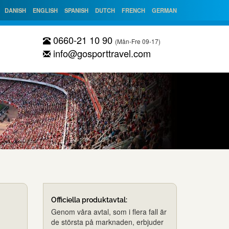
DANISH
ENGLISH
SPANISH
DUTCH
FRENCH
GERMAN
0660-21 10 90
(Mån-Fre 09-17)
info@gosporttravel.com
Officiella produktavtal:
Genom våra avtal, som i flera fall är
de största på marknaden, erbjuder