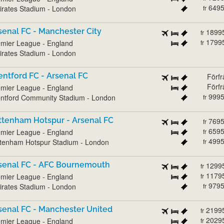
649
rates Stadium - London
fr
senal FC - Manchester City
1899
fr
1799
mier League - England
fr
rates Stadium - London
entford FC - Arsenal FC
Förf
Förf
mier League - England
999
ntford Community Stadium - London
fr
ttenham Hotspur - Arsenal FC
769
fr
659
mier League - England
fr
499
tenham Hotspur Stadium - London
fr
senal FC - AFC Bournemouth
1299
fr
1179
mier League - England
fr
979
rates Stadium - London
fr
senal FC - Manchester United
2199
fr
2029
mier League - England
fr