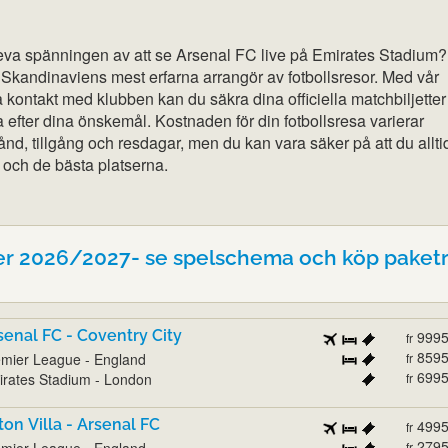
leva spänningen av att se Arsenal FC live på Emirates Stadium?
 Skandinaviens mest erfarna arrangör av fotbollsresor. Med vår
a kontakt med klubben kan du säkra dina officiella matchbiljette
 efter dina önskemål. Kostnaden för din fotbollsresa varierar
d, tillgång och resdagar, men du kan vara säker på att du alltid
 och de bästa platserna.
er 2026/2027- se spelschema och köp paket
senal FC - Coventry City
999
fr
859
mier League - England
fr
699
rates Stadium - London
fr
ton Villa - Arsenal FC
499
fr
279
mier League - England
fr