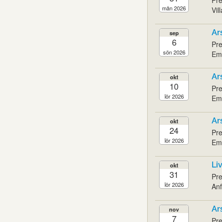
mån 2026
Vil
Ar
sep
6
Pre
sön 2026
Emi
Ar
okt
10
Pre
lör 2026
Emi
Ar
okt
24
Pre
lör 2026
Emi
Li
okt
31
Pre
lör 2026
Anf
Ar
nov
7
Pre