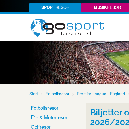
SPORT
RESOR
MUSIK
RESOR
Start
Fotbollsresor
Premier League - England
Fotbollsresor
Biljetter 
F1- & Motorresor
2026/20
Golfresor