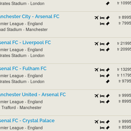
1099
rates Stadium - London
fr
nchester City - Arsenal FC
899
fr
799
mier League - England
fr
had Stadium - Manchester
senal FC - Liverpool FC
2199
fr
2099
mier League - England
fr
rates Stadium - London
senal FC - Fulham FC
1329
fr
1179
mier League - England
fr
979
rates Stadium - London
fr
nchester United - Arsenal FC
999
fr
899
mier League - England
fr
 Trafford - Manchester
senal FC - Crystal Palace
999
fr
859
mier League - England
fr