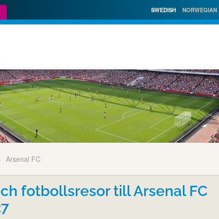
SWEDISH
NORWEGIAN
Arsenal FC
och fotbollsresor till Arsenal FC
27