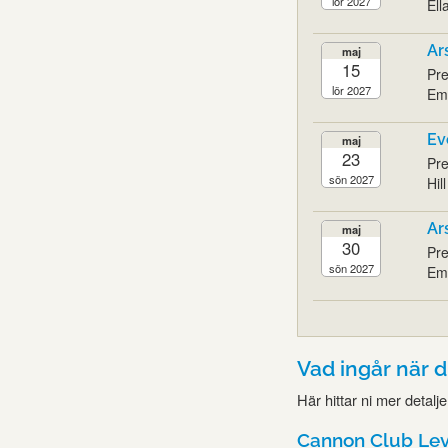
lör 2027
Ell
Ar
maj
15
Pre
lör 2027
Emi
Ev
maj
23
Pre
sön 2027
Hil
Ar
maj
30
Pre
sön 2027
Emi
Vad ingår när 
Här hittar ni mer detalj
Cannon Club Leve