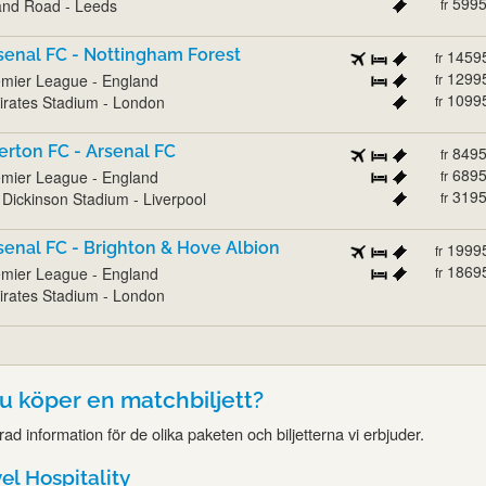
599
and Road - Leeds
fr
senal FC - Nottingham Forest
1459
fr
1299
mier League - England
fr
1099
rates Stadium - London
fr
erton FC - Arsenal FC
849
fr
689
mier League - England
fr
319
l Dickinson Stadium - Liverpool
fr
senal FC - Brighton & Hove Albion
1999
fr
1869
mier League - England
fr
rates Stadium - London
du köper en matchbiljett?
erad information för de olika paketen och biljetterna vi erbjuder.
l Hospitality