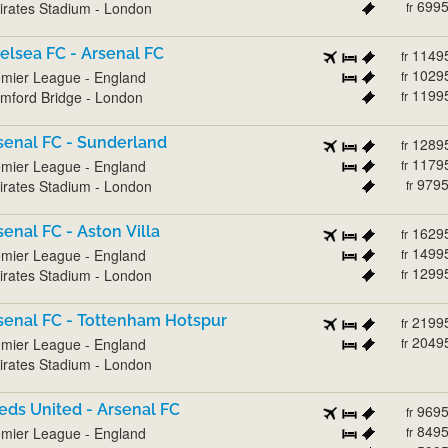
699
rates Stadium - London
fr
elsea FC - Arsenal FC
1149
fr
1029
mier League - England
fr
1199
mford Bridge - London
fr
senal FC - Sunderland
1289
fr
1179
mier League - England
fr
979
rates Stadium - London
fr
senal FC - Aston Villa
1629
fr
1499
mier League - England
fr
1299
rates Stadium - London
fr
senal FC - Tottenham Hotspur
2199
fr
2049
mier League - England
fr
rates Stadium - London
eds United - Arsenal FC
969
fr
849
mier League - England
fr