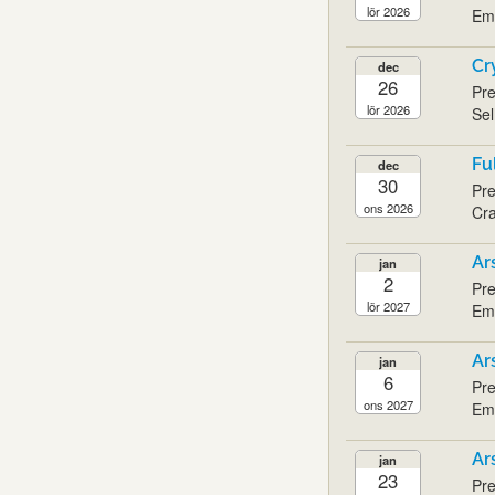
lör 2026
Emi
Cr
dec
26
Pre
lör 2026
Sel
Fu
dec
30
Pre
ons 2026
Cra
Ar
jan
2
Pre
lör 2027
Emi
Ar
jan
6
Pre
ons 2027
Emi
Ar
jan
23
Pre