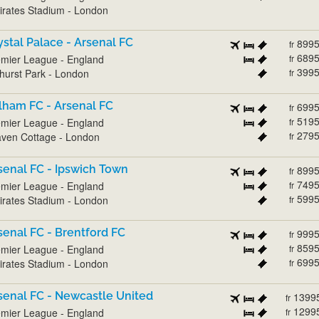
rates Stadium - London
ystal Palace - Arsenal FC
899
fr
689
mier League - England
fr
399
hurst Park - London
fr
lham FC - Arsenal FC
699
fr
519
mier League - England
fr
279
ven Cottage - London
fr
senal FC - Ipswich Town
899
fr
749
mier League - England
fr
599
rates Stadium - London
fr
senal FC - Brentford FC
999
fr
859
mier League - England
fr
699
rates Stadium - London
fr
senal FC - Newcastle United
1399
fr
1299
mier League - England
fr