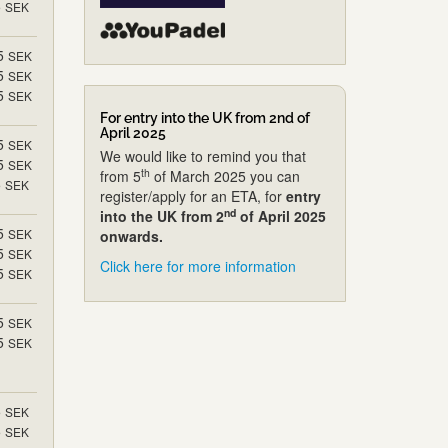
5
SEK
5
SEK
5
SEK
5
SEK
For entry into the UK from 2nd of
April 2025
5
SEK
We would like to remind you that
5
SEK
th
from 5
of March 2025 you can
5
SEK
register/apply for an ETA, for
entry
nd
into the UK from 2
of April 2025
5
SEK
onwards.
5
SEK
Click here for more information
5
SEK
5
SEK
5
SEK
5
SEK
5
SEK