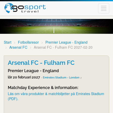
Toggl
navig
Start
Fotbollsresor
Premier League - England
Arsenal FC
Arsenal FC - Fulham FC 2027-02-20
Arsenal FC - Fulham FC
Premier League - England
lör 20 februari 2027
-
Emirates Stadium - London
Matchday Experience & information:
Läs om våra produkter & matchbiljetter på Emirates Stadium
(PDF).