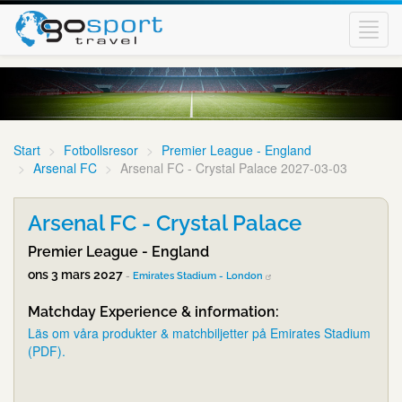
Toggl
navig
Start
Fotbollsresor
Premier League - England
Arsenal FC
Arsenal FC - Crystal Palace 2027-03-03
Arsenal FC - Crystal Palace
Premier League - England
ons 3 mars 2027
-
Emirates Stadium - London
Matchday Experience & information:
Läs om våra produkter & matchbiljetter på Emirates Stadium
(PDF).