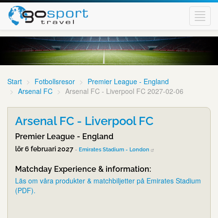
Toggl
navig
Start
Fotbollsresor
Premier League - England
Arsenal FC
Arsenal FC - Liverpool FC 2027-02-06
Arsenal FC - Liverpool FC
Premier League - England
lör 6 februari 2027
-
Emirates Stadium - London
Matchday Experience & information:
Läs om våra produkter & matchbiljetter på Emirates Stadium
(PDF).