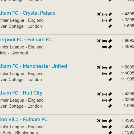
lham FC - Crystal Palace
439
fr
329
mier League - England
fr
69
ven Cottage - London
fr
verpool FC - Fulham FC
669
fr
489
mier League - England
fr
ield - Liverpool
lham FC - Manchester United
589
fr
469
mier League - England
fr
199
ven Cottage - London
fr
lham FC - Hull City
429
fr
329
mier League - England
fr
59
ven Cottage - London
fr
ton Villa - Fulham FC
439
fr
289
mier League - England
fr
139
la Park - Birmingham
fr