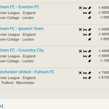
lham FC - Everton FC
489
fr
369
mier League - England
fr
99
ven Cottage - London
fr
lham FC - Ipswich Town
499
fr
369
mier League - England
fr
89
ven Cottage - London
fr
lham FC - Coventry City
499
fr
369
mier League - England
fr
79
ven Cottage - London
fr
nchester United - Fulham FC
799
fr
679
mier League - England
fr
 Trafford - Manchester
et