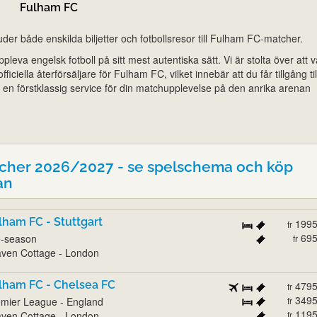
Fulham FC
der både enskilda biljetter och fotbollsresor till Fulham FC-matcher.
pleva engelsk fotboll på sitt mest autentiska sätt. Vi är stolta över att 
iciella återförsäljare för Fulham FC, vilket innebär att du får tillgång til
ch en förstklassig service för din matchupplevelse på den anrika arenan
cher 2026/2027 - se spelschema och köp
an
lham FC - Stuttgart
199
fr
69
e-season
fr
ven Cottage - London
lham FC - Chelsea FC
479
fr
349
mier League - England
fr
119
ven Cottage - London
fr