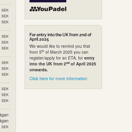
5
SEK
5
SEK
5
SEK
For entry into the UK from 2nd of
5
SEK
April 2025
5
SEK
We would like to remind you that
5
SEK
th
from 5
of March 2025 you can
register/apply for an ETA, for
entry
5
SEK
nd
into the UK from 2
of April 2025
5
SEK
onwards.
5
SEK
Click here for more information
5
SEK
5
SEK
5
SEK
rågan
rågan
5
SEK