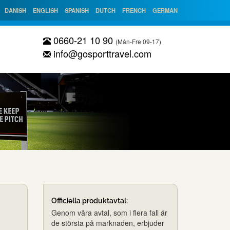
DANISH
ENGLISH
SPANISH
DUTCH
FRENCH
GERMAN
0660-21 10 90
(Mån-Fre 09-17)
info@gosporttravel.com
Officiella produktavtal:
Genom våra avtal, som i flera fall är
de största på marknaden, erbjuder