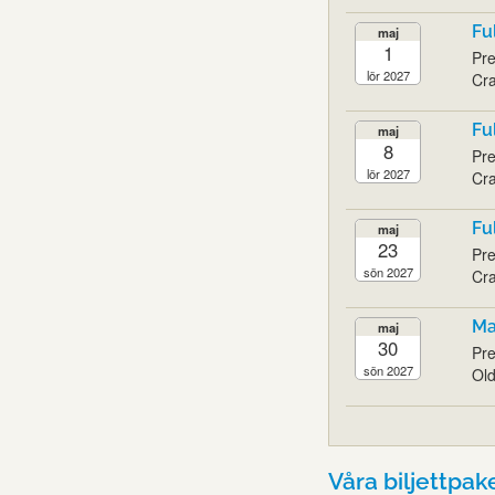
Fu
maj
1
Pre
lör 2027
Cra
Fu
maj
8
Pre
lör 2027
Cra
Fu
maj
23
Pre
sön 2027
Cra
Ma
maj
30
Pre
sön 2027
Old
Våra biljettpak