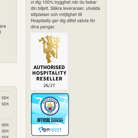
vi dig 100% trygghet när du bokar
din biljett. Säkra leveranser, utvalda
sittplatser och möjlighet till
Hospitality ger dig alltid valuta för
vara
dina pengar.
l
5
SEK
5
SEK
5
SEK
5
SEK
5
SEK