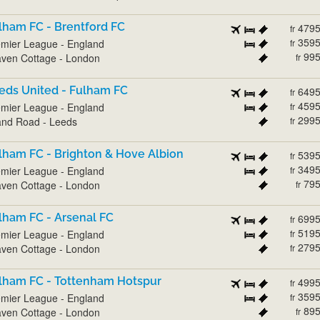
lham FC - Brentford FC
479
fr
359
mier League - England
fr
99
ven Cottage - London
fr
eds United - Fulham FC
649
fr
459
mier League - England
fr
299
and Road - Leeds
fr
lham FC - Brighton & Hove Albion
539
fr
349
mier League - England
fr
79
ven Cottage - London
fr
lham FC - Arsenal FC
699
fr
519
mier League - England
fr
279
ven Cottage - London
fr
lham FC - Tottenham Hotspur
499
fr
359
mier League - England
fr
89
ven Cottage - London
fr