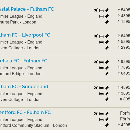
ystal Palace - Fulham FC
549
fr
439
mier League - England
fr
159
hurst Park - London
fr
lham FC - Liverpool FC
649
fr
529
mier League - England
fr
299
ven Cottage - London
fr
elsea FC - Fulham FC
929
fr
789
mier League - England
fr
649
mford Bridge - London
fr
lham FC - Sunderland
489
fr
369
mier League - England
fr
89
ven Cottage - London
fr
entford FC - Fulham FC
Förf
Förf
mier League - England
429
ntford Community Stadium - London
fr