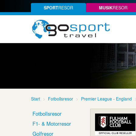
SPORT
RESOR
MUSIK
RESOR
Start
Fotbollsresor
Premier League - England
Fotbollsresor
F1- & Motorresor
Golfresor