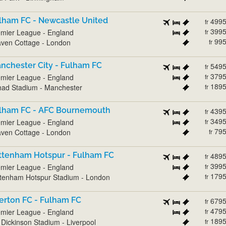
lham FC - Newcastle United
499
fr
399
mier League - England
fr
99
ven Cottage - London
fr
nchester City - Fulham FC
549
fr
379
mier League - England
fr
189
had Stadium - Manchester
fr
lham FC - AFC Bournemouth
439
fr
349
mier League - England
fr
79
ven Cottage - London
fr
ttenham Hotspur - Fulham FC
489
fr
399
mier League - England
fr
179
tenham Hotspur Stadium - London
fr
erton FC - Fulham FC
679
fr
479
mier League - England
fr
189
l Dickinson Stadium - Liverpool
fr