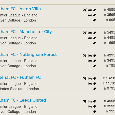
lham FC - Aston Villa
459
fr
359
mier League - England
fr
99
ven Cottage - London
fr
lham FC - Manchester City
549
fr
449
mier League - England
fr
169
ven Cottage - London
fr
lham FC - Nottingham Forest
439
fr
349
mier League - England
fr
79
ven Cottage - London
fr
senal FC - Fulham FC
1329
fr
1179
mier League - England
fr
979
rates Stadium - London
fr
lham FC - Leeds United
499
fr
359
mier League - England
fr
99
ven Cottage - London
fr