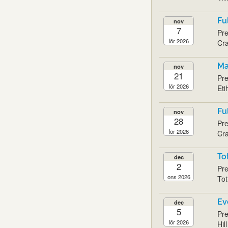
Fu
nov
7
Pre
lör 2026
Cra
Ma
nov
21
Pre
lör 2026
Eti
Fu
nov
28
Pre
lör 2026
Cra
To
dec
2
Pre
ons 2026
Tot
Ev
dec
5
Pre
lör 2026
Hil