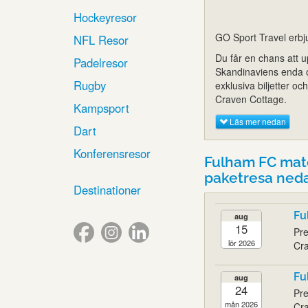
Hockeyresor
GO Sport Travel erbju
NFL Resor
Du får en chans att up
Padelresor
Skandinaviens enda off
Rugby
exklusiva biljetter o
Craven Cottage.
Kampsport
Läs mer nedan
Dart
Konferensresor
Fulham FC mat
paketresa ned
Destinationer
Fu
aug
15
Pr
lör 2026
Cra
Fu
aug
24
Pre
mån 2026
Cra