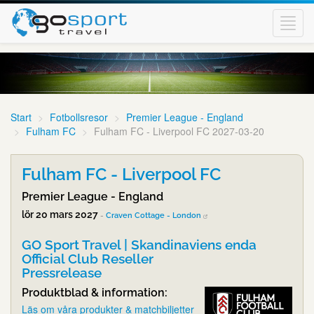
Toggl
navig
Start
Fotbollsresor
Premier League - England
Fulham FC
Fulham FC - Liverpool FC 2027-03-20
Fulham FC - Liverpool FC
Premier League - England
lör 20 mars 2027
-
Craven Cottage - London
GO Sport Travel | Skandinaviens enda
Official Club Reseller
Pressrelease
Produktblad & information:
Läs om våra produkter & matchbiljetter