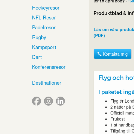
lör 10 april 2027
-
Tot
Hockeyresor
Produktblad & in
NFL Resor
Padelresor
Läs om våra produk
(PDF)
Rugby
Kampsport
Kontakta mig
Dart
Konferensresor
Flyg och ho
Destinationer
I paketet ingå
Flyg t/r Lon
2 nätter på 
Officiell ma
Frukost
1 st handba
Tillgång til