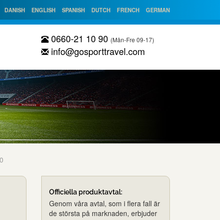
DANISH
ENGLISH
SPANISH
DUTCH
FRENCH
GERMAN
0660-21 10 90
(Mån-Fre 09-17)
info@gosporttravel.com
10
Officiella produktavtal:
Genom våra avtal, som i flera fall är
de största på marknaden, erbjuder