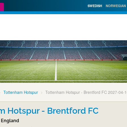
SWEDISH
NORWEGIAN
Tottenham Hotspur
Tottenham Hotspur - Brentford FC 2027-04-
m Hotspur - Brentford FC
 England