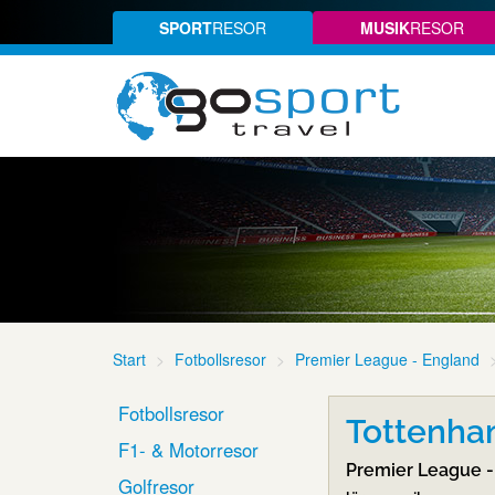
SPORT
RESOR
MUSIK
RESOR
Start
Fotbollsresor
Premier League - England
Fotbollsresor
Tottenha
F1- & Motorresor
Premier League -
Golfresor