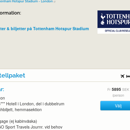
tenham Hotspur Stadium - London
formation:
ter & biljetter på Tottenham Hotspur Stadium
tellpaket
r:
5895
Fr
SEK
/person
don
3*** Hotell i London, del i dubbelrum
Välj
tchbiljett, hemmasektion
gage (ej kabinväska)
l GO Sport Travels Journr. vid behov