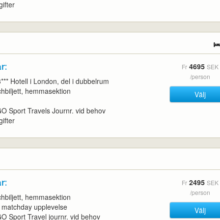
ifter
r:
4695
Fr
SEK
/person
3*** Hotell i London, del i dubbelrum
tchbiljett, hemmasektion
Välj
l GO Sport Travels Journr. vid behov
ifter
r:
2495
Fr
SEK
/person
tchbiljett, hemmasektion
d matchday upplevelse
Välj
 GO Sport Travel journr. vid behov