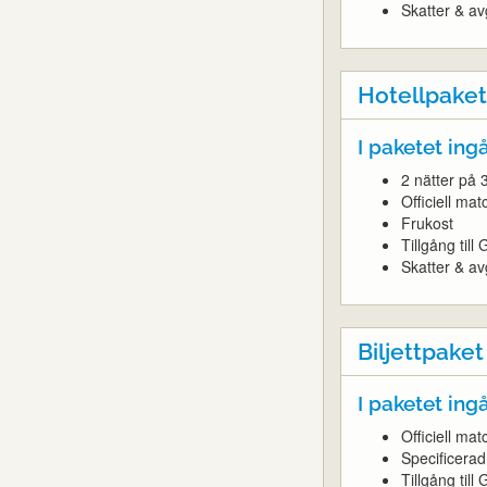
Skatter & avg
Hotellpaket
I paketet ingå
2 nätter på 
Officiell ma
Frukost
Tillgång til
Skatter & avg
Biljettpaket
I paketet ingå
Officiell ma
Specificera
Tillgång till