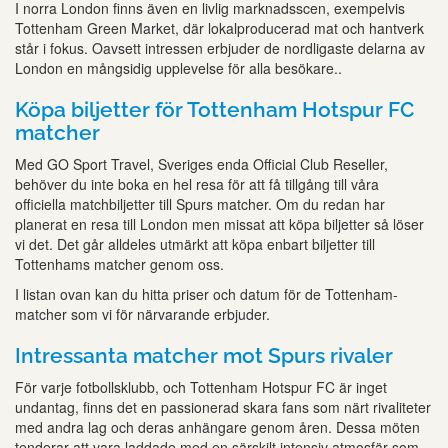
I norra London finns även en livlig marknadsscen, exempelvis
Tottenham Green Market, där lokalproducerad mat och hantverk
står i fokus. Oavsett intressen erbjuder de nordligaste delarna av
London en mångsidig upplevelse för alla besökare..
Köpa biljetter för Tottenham Hotspur FC
matcher
Med GO Sport Travel, Sveriges enda Official Club Reseller,
behöver du inte boka en hel resa för att få tillgång till våra
officiella matchbiljetter till Spurs matcher. Om du redan har
planerat en resa till London men missat att köpa biljetter så löser
vi det. Det går alldeles utmärkt att köpa enbart biljetter till
Tottenhams matcher genom oss.
I listan ovan kan du hitta priser och datum för de Tottenham-
matcher som vi för närvarande erbjuder.
Intressanta matcher mot Spurs rivaler
För varje fotbollsklubb, och Tottenham Hotspur FC är inget
undantag, finns det en passionerad skara fans som närt rivaliteter
med andra lag och deras anhängare genom åren. Dessa möten
tenderar att vara laddade med en särskilt intensiv atmosfär som