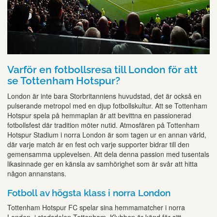
Varför en fotbollsresa till London för att
se Tottenham Hotspur?
London är inte bara Storbritanniens huvudstad, det är också en
pulserande metropol med en djup fotbollskultur. Att se Tottenham
Hotspur spela på hemmaplan är att bevittna en passionerad
fotbollsfest där tradition möter nutid. Atmosfären på Tottenham
Hotspur Stadium i norra London är som tagen ur en annan värld,
där varje match är en fest och varje supporter bidrar till den
gemensamma upplevelsen. Att dela denna passion med tusentals
likasinnade ger en känsla av samhörighet som är svår att hitta
någon annanstans.
Fotboll av högsta klass i norra London
Tottenham Hotspur FC spelar sina hemmamatcher i norra