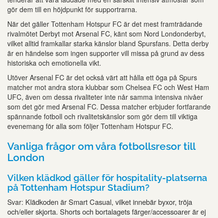
gör dem till en höjdpunkt för supportrarna.
När det gäller Tottenham Hotspur FC är det mest framträdande
rivalmötet Derbyt mot Arsenal FC, känt som Nord Londonderbyt,
vilket alltid framkallar starka känslor bland Spursfans. Detta derby
är en händelse som ingen supporter vill missa på grund av dess
historiska och emotionella vikt.
Utöver Arsenal FC är det också värt att hålla ett öga på Spurs
matcher mot andra stora klubbar som Chelsea FC och West Ham
UFC, även om dessa rivaliteter inte når samma intensiva nivåer
som det gör med Arsenal FC. Dessa matcher erbjuder fortfarande
spännande fotboll och rivalitetskänslor som gör dem till viktiga
evenemang för alla som följer Tottenham Hotspur FC.
Vanliga frågor om våra fotbollsresor till
London
Vilken klädkod gäller för hospitality-platserna
på Tottenham Hotspur Stadium?
Klädkoden är Smart Casual, vilket innebär byxor, tröja
Svar:
och/eller skjorta. Shorts och bortalagets färger/accessoarer är ej