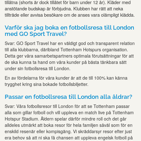
tillåtna (shorts är dock tillåtet för barn under 12 år). Kläder med
anstötande budskap är förbjudna. Klubben har rätt att neka
tillträde eller avvisa besökare om de anses vara olämpligt klädda.
Varför ska jag boka en fotbollsresa till London
med GO Sport Travel?
Svar: GO Sport Travel har en väldigt god och transparent relation
till alla klubbarna, däribland Tottenham Hotspurs organisation.
Detta ger våra samarbetspartners optimala förutsättningar för att
de ska kunna ta hand om våra kunder på bästa tänkbara sätt
under sin fotbollsresa till London.
En av fördelarna för våra kunder är att de till 100% kan känna
trygghet kring sina bokade fotbollsbiljetter.
Passar en fotbollsresa till London alla åldrar?
Svar: Våra fotbollsresor till London för att se Tottenham passar
alla som gillar fotboll och vill uppleva en match live på Tottenham
Hotspur Stadium. Åldern spelar därför mindre roll och det går
alldeles utmärkt att boka resor för hela familjen såväl som för en
enskild resenär eller kompisgäng. Vi skräddarsyr resor efter just
era behov så att ni ska få chansen att uppleva engelsk fotboll på