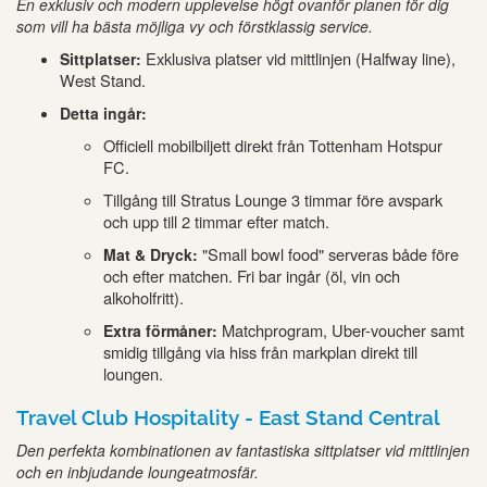
En exklusiv och modern upplevelse högt ovanför planen för dig
som vill ha bästa möjliga vy och förstklassig service.
Exklusiva platser vid mittlinjen (Halfway line),
Sittplatser:
West Stand.
Detta ingår:
Officiell mobilbiljett direkt från Tottenham Hotspur
FC.
Tillgång till Stratus Lounge 3 timmar före avspark
och upp till 2 timmar efter match.
"Small bowl food" serveras både före
Mat & Dryck:
och efter matchen. Fri bar ingår (öl, vin och
alkoholfritt).
Matchprogram, Uber-voucher samt
Extra förmåner:
smidig tillgång via hiss från markplan direkt till
loungen.
Travel Club Hospitality - East Stand Central
Den perfekta kombinationen av fantastiska sittplatser vid mittlinjen
och en inbjudande loungeatmosfär.