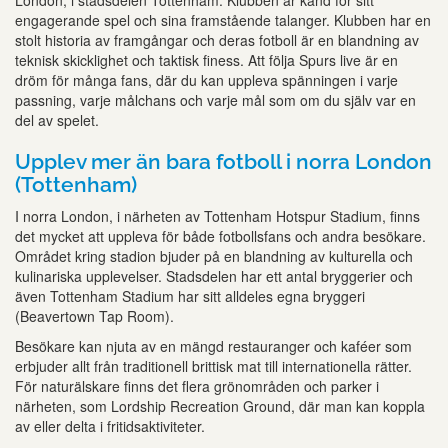
London, i stadsdelen Tottenham. Klubben är känd för sitt
engagerande spel och sina framstående talanger. Klubben har en
stolt historia av framgångar och deras fotboll är en blandning av
teknisk skicklighet och taktisk finess. Att följa Spurs live är en
dröm för många fans, där du kan uppleva spänningen i varje
passning, varje målchans och varje mål som om du själv var en
del av spelet.
Upplev mer än bara fotboll i norra London
(Tottenham)
I norra London, i närheten av Tottenham Hotspur Stadium, finns
det mycket att uppleva för både fotbollsfans och andra besökare.
Området kring stadion bjuder på en blandning av kulturella och
kulinariska upplevelser. Stadsdelen har ett antal bryggerier och
även Tottenham Stadium har sitt alldeles egna bryggeri
(Beavertown Tap Room).
Besökare kan njuta av en mängd restauranger och kaféer som
erbjuder allt från traditionell brittisk mat till internationella rätter.
För naturälskare finns det flera grönområden och parker i
närheten, som Lordship Recreation Ground, där man kan koppla
av eller delta i fritidsaktiviteter.