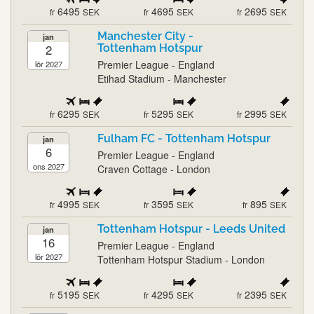
6495
4695
2695
fr
SEK
fr
SEK
fr
SEK
Manchester City -
jan
2
Tottenham Hotspur
Premier League - England
lör 2027
Etihad Stadium - Manchester
6295
5295
2995
fr
SEK
fr
SEK
fr
SEK
Fulham FC - Tottenham Hotspur
jan
6
Premier League - England
ons 2027
Craven Cottage - London
4995
3595
895
fr
SEK
fr
SEK
fr
SEK
Tottenham Hotspur - Leeds United
jan
16
Premier League - England
lör 2027
Tottenham Hotspur Stadium - London
5195
4295
2395
fr
SEK
fr
SEK
fr
SEK