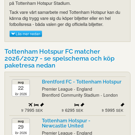
på Tottenham Hotspur Stadium.
Tack vare vårt samarbete med Tottenham Hotspur kan du
känna dig trygg vare sig du köper biljetter eller en hel
fotbollsresa - båda valen ger dig officiella biljetter.
Läs mer nedan
Tottenham Hotspur FC matcher
2026/2027 - se spelschema och köp
paketresa nedan
Brentford FC - Tottenham Hotspur
aug
22
Premier League - England
lör 2026
Brentford Community Stadium - London
7995
6295
5995
fr
SEK
fr
SEK
fr
SEK
Tottenham Hotspur -
aug
29
Newcastle United
Premier League - England
lör 2026