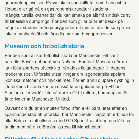
gourmetupplevelser. Prova lokala specialiteter som Lancashire
Hotpot eller gå på en gastronomisk rundtur i stadens
mångkulturella kvarter där du kan smaka på allt från indisk curry
till kinesiska dumplings. För den som gillar öl är ett besök på
något av stadens många bryggerier ett måste, där du kan prova
lokala hantverksöl och lära dig mer om bryggprocessen.
Museum och fotbollshistoria
För den som älskar fotbollshistoria är Manchester ett sant
paradis. Besök det berömda National Football Museum där du
kan följa sportens utveckling från dess tidiga dagar till dagens
moderna spel. Utforska utställningar om legendariska spelare,
ikoniska matcher och mycket mer. För en ännu djupare dykning in
i fotbollens historia kan du också ta en guidad tur på Etihad
Stadium eller varför inte på anrika Old Trafford, hemmaplan för
ärkerivalerna Manchester United.
Oavsett om du är en inbiten fotbollsfan eller bara letar efter en
spännande stad att utforska, har Manchester något att erbjuda för
alla. Boka din fotbollsresa med GO Sport Travel idag och låt oss
ta dig med på en oförglömlig resa till Manchester!