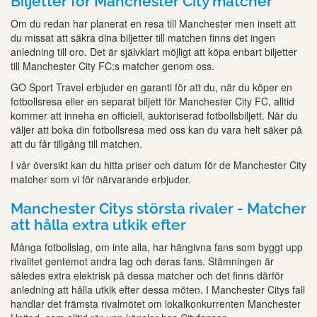
Biljetter för Manchester City matcher
Om du redan har planerat en resa till Manchester men insett att
du missat att säkra dina biljetter till matchen finns det ingen
anledning till oro. Det är självklart möjligt att köpa enbart biljetter
till Manchester City FC:s matcher genom oss.
GO Sport Travel erbjuder en garanti för att du, när du köper en
fotbollsresa eller en separat biljett för Manchester City FC, alltid
kommer att inneha en officiell, auktoriserad fotbollsbiljett. När du
väljer att boka din fotbollsresa med oss kan du vara helt säker på
att du får tillgång till matchen.
I vår översikt kan du hitta priser och datum för de Manchester City
matcher som vi för närvarande erbjuder.
Manchester Citys största rivaler - Matcher
att hålla extra utkik efter
Många fotbollslag, om inte alla, har hängivna fans som byggt upp
rivalitet gentemot andra lag och deras fans. Stämningen är
således extra elektrisk på dessa matcher och det finns därför
anledning att hålla utkik efter dessa möten. I Manchester Citys fall
handlar det främsta rivalmötet om lokalkonkurrenten Manchester