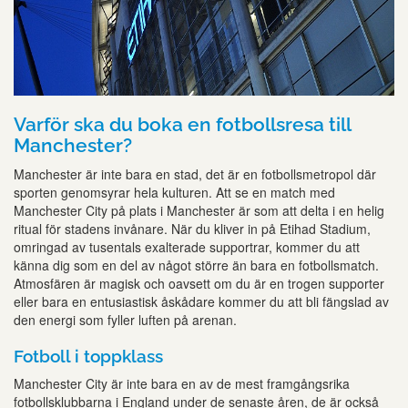
Varför ska du boka en fotbollsresa till
Manchester?
Manchester är inte bara en stad, det är en fotbollsmetropol där
sporten genomsyrar hela kulturen. Att se en match med
Manchester City på plats i Manchester är som att delta i en helig
ritual för stadens invånare. När du kliver in på Etihad Stadium,
omringad av tusentals exalterade supportrar, kommer du att
känna dig som en del av något större än bara en fotbollsmatch.
Atmosfären är magisk och oavsett om du är en trogen supporter
eller bara en entusiastisk åskådare kommer du att bli fängslad av
den energi som fyller luften på arenan.
Fotboll i toppklass
Manchester City är inte bara en av de mest framgångsrika
fotbollsklubbarna i England under de senaste åren, de är också