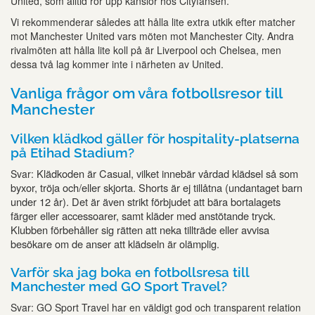
United, som alltid rör upp känslor hos Cityfansen.
Vi rekommenderar således att hålla lite extra utkik efter matcher
mot Manchester United vars möten mot Manchester City. Andra
rivalmöten att hålla lite koll på är Liverpool och Chelsea, men
dessa två lag kommer inte i närheten av United.
Vanliga frågor om våra fotbollsresor till
Manchester
Vilken klädkod gäller för hospitality-platserna
på Etihad Stadium?
Klädkoden är Casual, vilket innebär vårdad klädsel så som
Svar:
byxor, tröja och/eller skjorta. Shorts är ej tillåtna (undantaget barn
under 12 år). Det är även strikt förbjudet att bära bortalagets
färger eller accessoarer, samt kläder med anstötande tryck.
Klubben förbehåller sig rätten att neka tillträde eller avvisa
besökare om de anser att klädseln är olämplig.
Varför ska jag boka en fotbollsresa till
Manchester med GO Sport Travel?
Svar: GO Sport Travel har en väldigt god och transparent relation