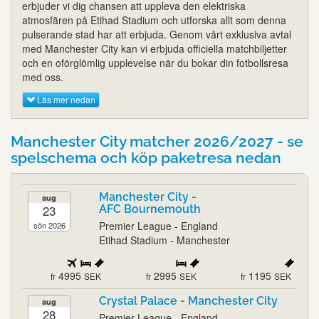
erbjuder vi dig chansen att uppleva den elektriska
atmosfären på Etihad Stadium och utforska allt som denna
pulserande stad har att erbjuda. Genom vårt exklusiva avtal
med Manchester City kan vi erbjuda officiella matchbiljetter
och en oförglömlig upplevelse när du bokar din fotbollsresa
med oss.
Läs mer nedan
Manchester City matcher 2026/2027 - se
spelschema och köp paketresa nedan
Manchester City -
aug
23
AFC Bournemouth
Premier League - England
sön 2026
Etihad Stadium - Manchester
4995
2995
1195
fr
SEK
fr
SEK
fr
SEK
Crystal Palace - Manchester City
aug
28
Premier League - England