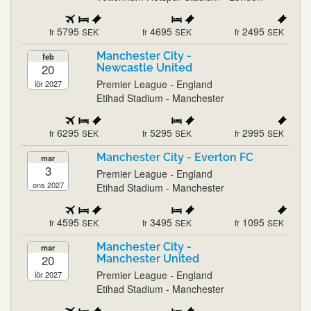
5795
4695
2495
fr
SEK
fr
SEK
fr
SEK
Manchester City -
feb
20
Newcastle United
Premier League - England
lör 2027
Etihad Stadium - Manchester
6295
5295
2995
fr
SEK
fr
SEK
fr
SEK
Manchester City - Everton FC
mar
3
Premier League - England
ons 2027
Etihad Stadium - Manchester
4595
3495
1095
fr
SEK
fr
SEK
fr
SEK
Manchester City -
mar
20
Manchester United
Premier League - England
lör 2027
Etihad Stadium - Manchester