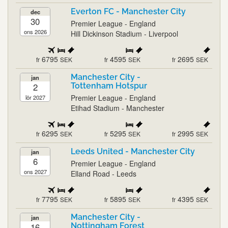
Everton FC - Manchester City
dec
30
Premier League - England
ons 2026
Hill Dickinson Stadium - Liverpool
6795
4595
2695
fr
SEK
fr
SEK
fr
SEK
Manchester City -
jan
2
Tottenham Hotspur
Premier League - England
lör 2027
Etihad Stadium - Manchester
6295
5295
2995
fr
SEK
fr
SEK
fr
SEK
Leeds United - Manchester City
jan
6
Premier League - England
ons 2027
Elland Road - Leeds
7795
5895
4395
fr
SEK
fr
SEK
fr
SEK
Manchester City -
jan
16
Nottingham Forest