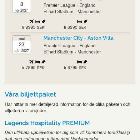
8
Premier League - England
lör 2027
Etihad Stadium - Manchester
9995
8995
fr
SEK
fr
SEK
Manchester City - Aston Villa
maj
23
Premier League - England
sön 2027
Etihad Stadium - Manchester
7895
6795
fr
SEK
fr
SEK
Våra biljettpaket
Här hittar ni mer detaljerad information för de olika paketen och
biljetterna vi erbjuder.
Legends Hospitality PREMIUM
Den ultimata upplevelsen för dig som vill kombinera förstklassig
mat med spännande möten med klubblegender.