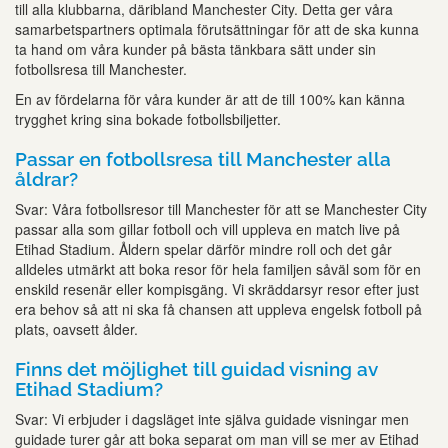
till alla klubbarna, däribland Manchester City. Detta ger våra
samarbetspartners optimala förutsättningar för att de ska kunna
ta hand om våra kunder på bästa tänkbara sätt under sin
fotbollsresa till Manchester.
En av fördelarna för våra kunder är att de till 100% kan känna
trygghet kring sina bokade fotbollsbiljetter.
Passar en fotbollsresa till Manchester alla
åldrar?
Svar: Våra fotbollsresor till Manchester för att se Manchester City
passar alla som gillar fotboll och vill uppleva en match live på
Etihad Stadium. Åldern spelar därför mindre roll och det går
alldeles utmärkt att boka resor för hela familjen såväl som för en
enskild resenär eller kompisgäng. Vi skräddarsyr resor efter just
era behov så att ni ska få chansen att uppleva engelsk fotboll på
plats, oavsett ålder.
Finns det möjlighet till guidad visning av
Etihad Stadium?
Svar: Vi erbjuder i dagsläget inte själva guidade visningar men
guidade turer går att boka separat om man vill se mer av Etihad