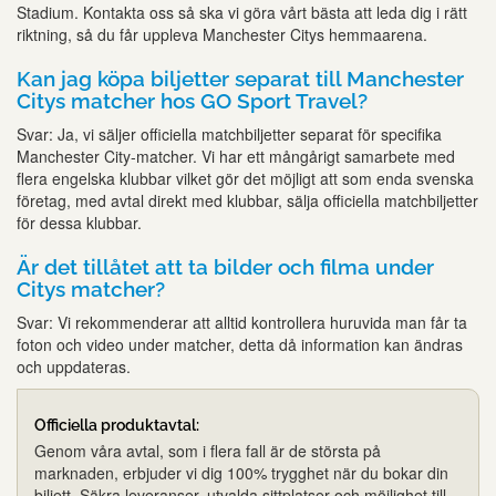
Stadium. Kontakta oss så ska vi göra vårt bästa att leda dig i rätt
riktning, så du får uppleva Manchester Citys hemmaarena.
Kan jag köpa biljetter separat till Manchester
Citys matcher hos GO Sport Travel?
Svar: Ja, vi säljer officiella matchbiljetter separat för specifika
Manchester City-matcher. Vi har ett mångårigt samarbete med
flera engelska klubbar vilket gör det möjligt att som enda svenska
företag, med avtal direkt med klubbar, sälja officiella matchbiljetter
för dessa klubbar.
Är det tillåtet att ta bilder och filma under
Citys matcher?
Svar: Vi rekommenderar att alltid kontrollera huruvida man får ta
foton och video under matcher, detta då information kan ändras
och uppdateras.
Officiella produktavtal:
Genom våra avtal, som i flera fall är de största på
marknaden, erbjuder vi dig 100% trygghet när du bokar din
biljett. Säkra leveranser, utvalda sittplatser och möjlighet till