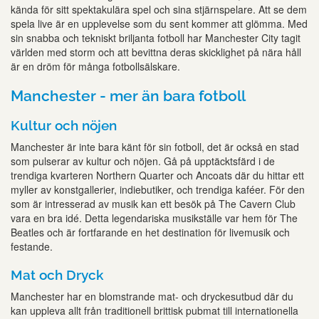
kända för sitt spektakulära spel och sina stjärnspelare. Att se dem
spela live är en upplevelse som du sent kommer att glömma. Med
sin snabba och tekniskt briljanta fotboll har Manchester City tagit
världen med storm och att bevittna deras skicklighet på nära håll
är en dröm för många fotbollsälskare.
Manchester - mer än bara fotboll
Kultur och nöjen
Manchester är inte bara känt för sin fotboll, det är också en stad
som pulserar av kultur och nöjen. Gå på upptäcktsfärd i de
trendiga kvarteren Northern Quarter och Ancoats där du hittar ett
myller av konstgallerier, indiebutiker, och trendiga kaféer. För den
som är intresserad av musik kan ett besök på The Cavern Club
vara en bra idé. Detta legendariska musikställe var hem för The
Beatles och är fortfarande en het destination för livemusik och
festande.
Mat och Dryck
Manchester har en blomstrande mat- och dryckesutbud där du
kan uppleva allt från traditionell brittisk pubmat till internationella