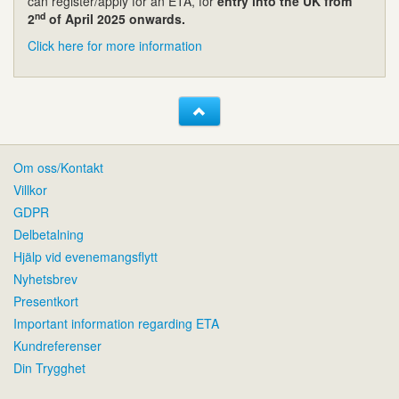
can register/apply for an ETA, for
entry into the UK from
nd
2
of April 2025 onwards.
Click here for more information
Om oss/Kontakt
Villkor
GDPR
Delbetalning
Hjälp vid evenemangsflytt
Nyhetsbrev
Presentkort
Important information regarding ETA
Kundreferenser
Din Trygghet