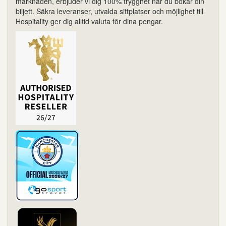
marknaden, erbjuder vi dig 100% trygghet när du bokar din
biljett. Säkra leveranser, utvalda sittplatser och möjlighet till
Hospitality ger dig alltid valuta för dina pengar.