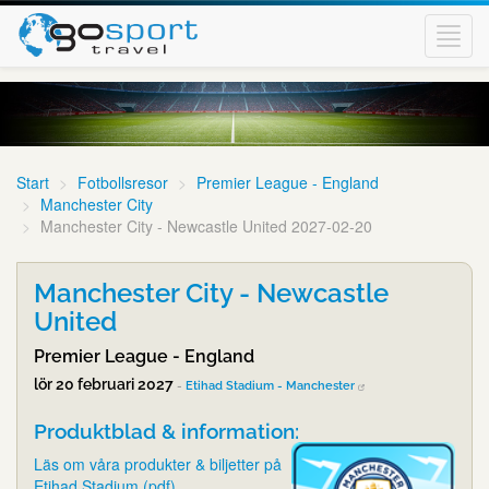
Toggl
navig
Start
Fotbollsresor
Premier League - England
Manchester City
Manchester City - Newcastle United 2027-02-20
Manchester City - Newcastle
United
Premier League - England
lör 20 februari 2027
-
Etihad Stadium - Manchester
Produktblad & information:
Läs om våra produkter & biljetter på
Etihad Stadium (pdf)