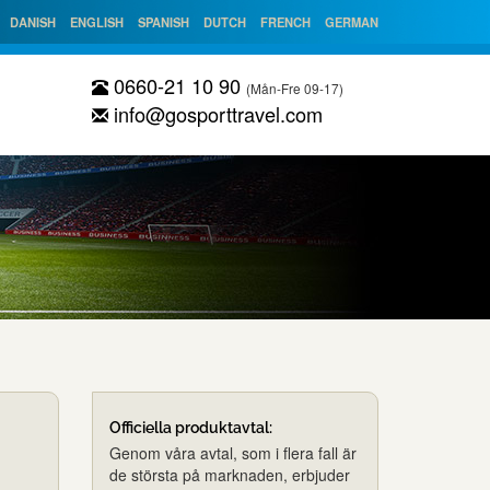
DANISH
ENGLISH
SPANISH
DUTCH
FRENCH
GERMAN
0660-21 10 90
(Mån-Fre 09-17)
info@gosporttravel.com
Officiella produktavtal:
Genom våra avtal, som i flera fall är
de största på marknaden, erbjuder