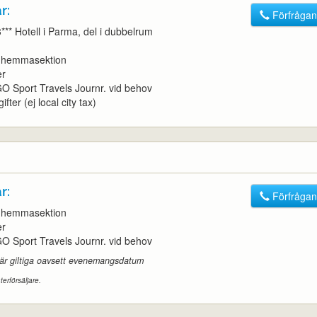
r:
Förfrågan
3*** Hotell i Parma, del i dubbelrum
t, hemmasektion
er
l GO Sport Travels Journr. vid behov
ifter (ej local city tax)
r:
Förfrågan
t, hemmasektion
er
l GO Sport Travels Journr. vid behov
 är giltiga oavsett evenemangsdatum
terförsäljare.