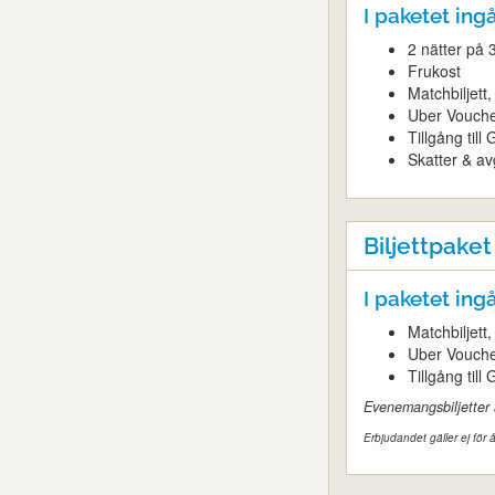
I paketet ingå
2 nätter på 
Frukost
Matchbiljet
Uber Vouch
Tillgång til
Skatter & avg
Biljettpaket
I paketet ingå
Matchbiljet
Uber Vouch
Tillgång til
Evenemangsbiljetter
Erbjudandet gäller ej för å