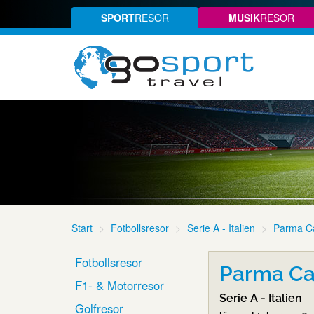
SPORT
RESOR
MUSIK
RESOR
Start
Fotbollsresor
Serie A - Italien
Parma Ca
Fotbollsresor
Parma Cal
F1- & Motorresor
Serie A - Italien
Golfresor