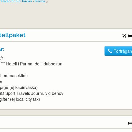
-
Stadio Ennio Tardini - Parma
tellpaket
r:
Förfrågan
/r
3*** Hotell i Parma, del i dubbelrum
t, hemmasektion
er
gage (ej kabinväska)
l GO Sport Travels Journr. vid behov
ifter (ej local city tax)