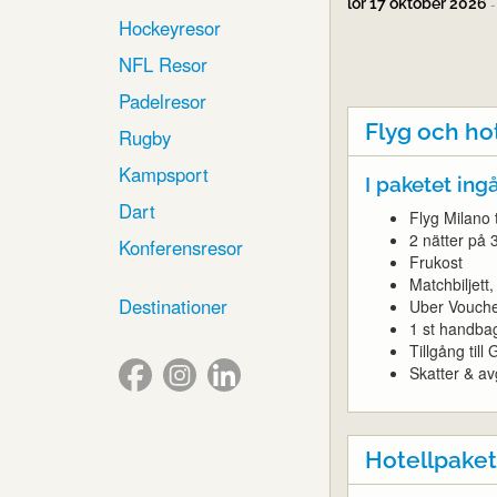
lör 17 oktober 2026
Hockeyresor
NFL Resor
Padelresor
Flyg och ho
Rugby
Kampsport
I paketet ingå
Dart
Flyg Milano t
2 nätter på 
Konferensresor
Frukost
Matchbiljet
Destinationer
Uber Vouch
1 st handba
Tillgång til
Skatter & avg
Hotellpaket