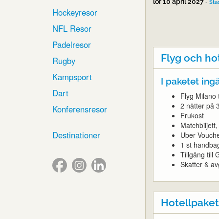
lör 10 april 2027
-
Sta
Hockeyresor
NFL Resor
Padelresor
Flyg och ho
Rugby
Kampsport
I paketet ingå
Dart
Flyg Milano t
2 nätter på 
Konferensresor
Frukost
Matchbiljet
Destinationer
Uber Vouch
1 st handba
Tillgång til
Skatter & avg
Hotellpaket