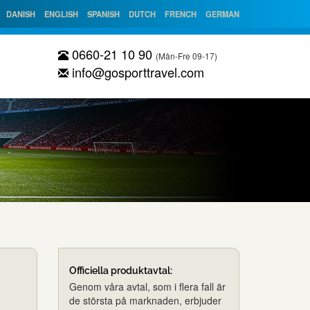
DANISH
ENGLISH
SPANISH
DUTCH
FRENCH
GERMAN
0660-21 10 90
(Mån-Fre 09-17)
info@gosporttravel.com
Officiella produktavtal:
Genom våra avtal, som i flera fall är
de största på marknaden, erbjuder