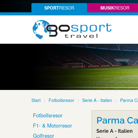
SPORT
RESOR
MUSIK
RESOR
Start
Fotbollsresor
Serie A - Italien
Parma Ca
Fotbollsresor
Parma Ca
F1- & Motorresor
Serie A - Italien
Golfresor