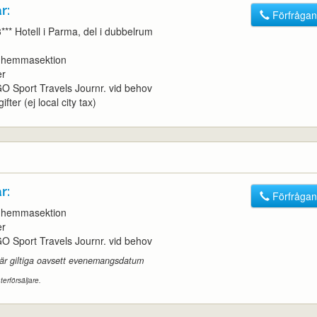
r:
Förfrågan
3*** Hotell i Parma, del i dubbelrum
t, hemmasektion
er
l GO Sport Travels Journr. vid behov
ifter (ej local city tax)
r:
Förfrågan
t, hemmasektion
er
l GO Sport Travels Journr. vid behov
 är giltiga oavsett evenemangsdatum
terförsäljare.