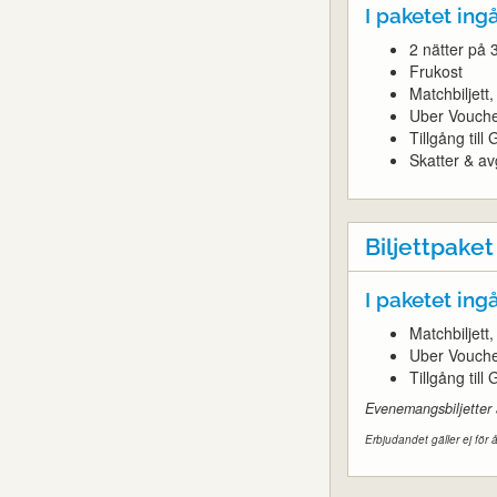
I paketet ingå
2 nätter på 
Frukost
Matchbiljet
Uber Vouch
Tillgång til
Skatter & avg
Biljettpaket
I paketet ingå
Matchbiljet
Uber Vouch
Tillgång til
Evenemangsbiljetter
Erbjudandet gäller ej för å