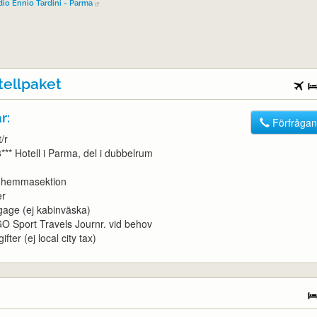
dio Ennio Tardini - Parma
tellpaket
r:
Förfrågan
/r
3*** Hotell i Parma, del i dubbelrum
t, hemmasektion
er
gage (ej kabinväska)
l GO Sport Travels Journr. vid behov
ifter (ej local city tax)