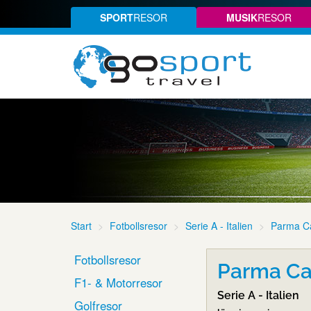
SPORT
RESOR
MUSIK
RESOR
Start
Fotbollsresor
Serie A - Italien
Parma Ca
Fotbollsresor
Parma Cal
F1- & Motorresor
Serie A - Italien
Golfresor