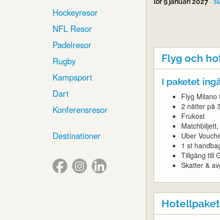
lör 9 januari 2027
-
St
Hockeyresor
NFL Resor
Padelresor
Flyg och ho
Rugby
Kampsport
I paketet ingå
Dart
Flyg Milano t
2 nätter på 
Konferensresor
Frukost
Matchbiljet
Destinationer
Uber Vouch
1 st handba
Tillgång til
Skatter & avg
Hotellpaket