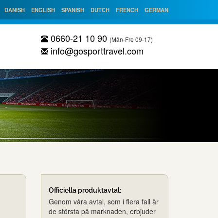
DANISH
ENGLISH
SPANISH
DUTCH
FRENCH
GERMAN
0660-21 10 90
(Mån-Fre 09-17)
info@gosporttravel.com
Officiella produktavtal:
Genom våra avtal, som i flera fall är
de största på marknaden, erbjuder