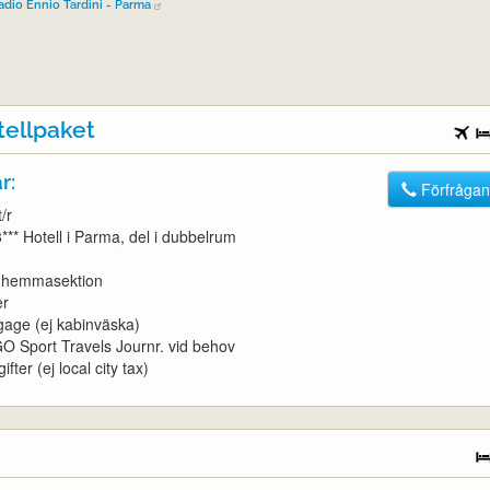
adio Ennio Tardini - Parma
tellpaket
r:
Förfrågan
/r
3*** Hotell i Parma, del i dubbelrum
t, hemmasektion
er
gage (ej kabinväska)
l GO Sport Travels Journr. vid behov
ifter (ej local city tax)