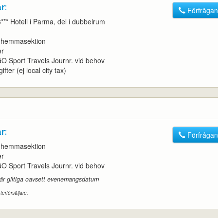
r:
Förfrågan
3*** Hotell i Parma, del i dubbelrum
t, hemmasektion
er
l GO Sport Travels Journr. vid behov
ifter (ej local city tax)
r:
Förfrågan
t, hemmasektion
er
l GO Sport Travels Journr. vid behov
 är giltiga oavsett evenemangsdatum
terförsäljare.