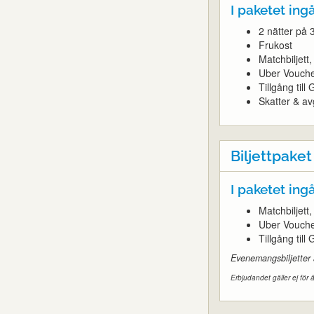
I paketet ingå
2 nätter på 
Frukost
Matchbiljet
Uber Vouch
Tillgång til
Skatter & avg
Biljettpaket
I paketet ingå
Matchbiljet
Uber Vouch
Tillgång til
Evenemangsbiljetter
Erbjudandet gäller ej för å