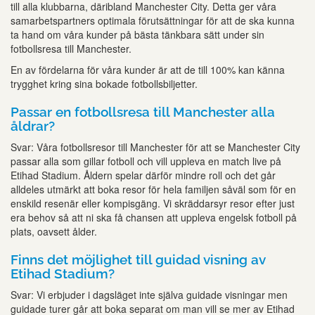
till alla klubbarna, däribland Manchester City. Detta ger våra
samarbetspartners optimala förutsättningar för att de ska kunna
ta hand om våra kunder på bästa tänkbara sätt under sin
fotbollsresa till Manchester.
En av fördelarna för våra kunder är att de till 100% kan känna
trygghet kring sina bokade fotbollsbiljetter.
Passar en fotbollsresa till Manchester alla
åldrar?
Svar: Våra fotbollsresor till Manchester för att se Manchester City
passar alla som gillar fotboll och vill uppleva en match live på
Etihad Stadium. Åldern spelar därför mindre roll och det går
alldeles utmärkt att boka resor för hela familjen såväl som för en
enskild resenär eller kompisgäng. Vi skräddarsyr resor efter just
era behov så att ni ska få chansen att uppleva engelsk fotboll på
plats, oavsett ålder.
Finns det möjlighet till guidad visning av
Etihad Stadium?
Svar: Vi erbjuder i dagsläget inte själva guidade visningar men
guidade turer går att boka separat om man vill se mer av Etihad