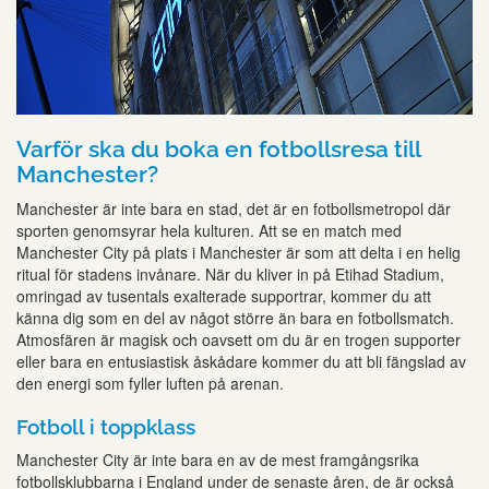
Varför ska du boka en fotbollsresa till
Manchester?
Manchester är inte bara en stad, det är en fotbollsmetropol där
sporten genomsyrar hela kulturen. Att se en match med
Manchester City på plats i Manchester är som att delta i en helig
ritual för stadens invånare. När du kliver in på Etihad Stadium,
omringad av tusentals exalterade supportrar, kommer du att
känna dig som en del av något större än bara en fotbollsmatch.
Atmosfären är magisk och oavsett om du är en trogen supporter
eller bara en entusiastisk åskådare kommer du att bli fängslad av
den energi som fyller luften på arenan.
Fotboll i toppklass
Manchester City är inte bara en av de mest framgångsrika
fotbollsklubbarna i England under de senaste åren, de är också