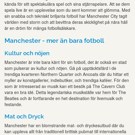
kända för sitt spektakulära spel och sina stjärnspelare. Att se dem
spela live är en upplevelse som du sent kommer att glömma. Med
sin snabba och tekniskt briljanta fotboll har Manchester City tagit
världen med storm och att bevittna deras skicklighet på nära håll
är en dröm för många fotbollsälskare.
Manchester - mer än bara fotboll
Kultur och nöjen
Manchester är inte bara känt för sin fotboll, det är också en stad
som pulserar av kultur och nöjen. Gå på upptäcktsfärd i de
trendiga kvarteren Northern Quarter och Ancoats där du hittar ett
myller av konstgallerier, indiebutiker, och trendiga kaféer. För den
som är intresserad av musik kan ett besök på The Cavern Club
vara en bra idé. Detta legendariska musikställe var hem för The
Beatles och är fortfarande en het destination för livemusik och
festande.
Mat och Dryck
Manchester har en blomstrande mat- och dryckesutbud där du
kan uppleva allt från traditionell brittisk pubmat till internationella