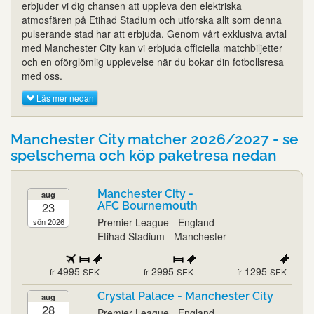
erbjuder vi dig chansen att uppleva den elektriska
atmosfären på Etihad Stadium och utforska allt som denna
pulserande stad har att erbjuda. Genom vårt exklusiva avtal
med Manchester City kan vi erbjuda officiella matchbiljetter
och en oförglömlig upplevelse när du bokar din fotbollsresa
med oss.
Läs mer nedan
Manchester City matcher 2026/2027 - se
spelschema och köp paketresa nedan
Manchester City -
aug
23
AFC Bournemouth
Premier League - England
sön 2026
Etihad Stadium - Manchester
4995
2995
1295
fr
SEK
fr
SEK
fr
SEK
Crystal Palace - Manchester City
aug
28
Premier League - England