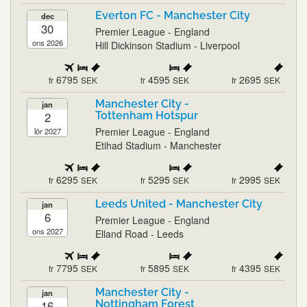
Everton FC - Manchester City
dec
30
Premier League - England
ons 2026
Hill Dickinson Stadium - Liverpool
6795
4595
2695
fr
SEK
fr
SEK
fr
SEK
Manchester City -
jan
2
Tottenham Hotspur
Premier League - England
lör 2027
Etihad Stadium - Manchester
6295
5295
2995
fr
SEK
fr
SEK
fr
SEK
Leeds United - Manchester City
jan
6
Premier League - England
ons 2027
Elland Road - Leeds
7795
5895
4395
fr
SEK
fr
SEK
fr
SEK
Manchester City -
jan
16
Nottingham Forest