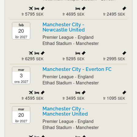
5795
4695
2495
fr
SEK
fr
SEK
fr
SEK
Manchester City -
feb
20
Newcastle United
Premier League - England
lör 2027
Etihad Stadium - Manchester
6295
5295
2995
fr
SEK
fr
SEK
fr
SEK
Manchester City - Everton FC
mar
3
Premier League - England
ons 2027
Etihad Stadium - Manchester
4595
3495
1095
fr
SEK
fr
SEK
fr
SEK
Manchester City -
mar
20
Manchester United
Premier League - England
lör 2027
Etihad Stadium - Manchester