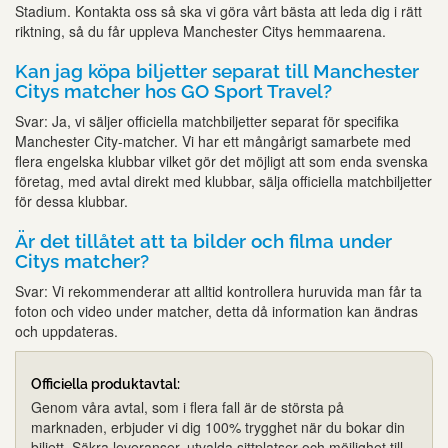
Stadium. Kontakta oss så ska vi göra vårt bästa att leda dig i rätt
riktning, så du får uppleva Manchester Citys hemmaarena.
Kan jag köpa biljetter separat till Manchester
Citys matcher hos GO Sport Travel?
Svar: Ja, vi säljer officiella matchbiljetter separat för specifika
Manchester City-matcher. Vi har ett mångårigt samarbete med
flera engelska klubbar vilket gör det möjligt att som enda svenska
företag, med avtal direkt med klubbar, sälja officiella matchbiljetter
för dessa klubbar.
Är det tillåtet att ta bilder och filma under
Citys matcher?
Svar: Vi rekommenderar att alltid kontrollera huruvida man får ta
foton och video under matcher, detta då information kan ändras
och uppdateras.
Officiella produktavtal:
Genom våra avtal, som i flera fall är de största på
marknaden, erbjuder vi dig 100% trygghet när du bokar din
biljett. Säkra leveranser, utvalda sittplatser och möjlighet till