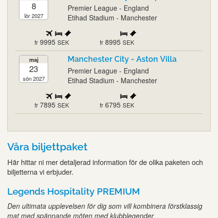
8
Premier League - England
lör 2027
Etihad Stadium - Manchester
9995
8995
fr
SEK
fr
SEK
Manchester City - Aston Villa
maj
23
Premier League - England
sön 2027
Etihad Stadium - Manchester
7895
6795
fr
SEK
fr
SEK
Våra biljettpaket
Här hittar ni mer detaljerad information för de olika paketen och
biljetterna vi erbjuder.
Legends Hospitality PREMIUM
Den ultimata upplevelsen för dig som vill kombinera förstklassig
mat med spännande möten med klubblegender.