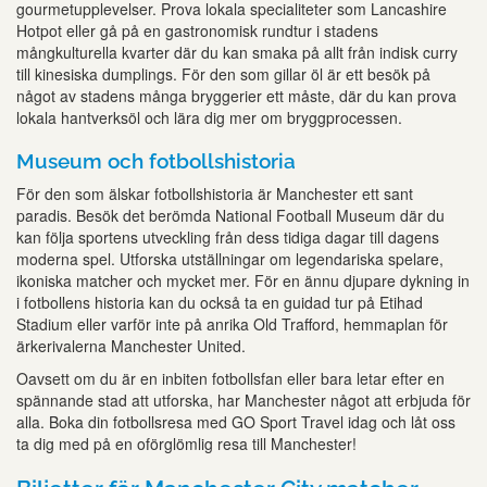
gourmetupplevelser. Prova lokala specialiteter som Lancashire
Hotpot eller gå på en gastronomisk rundtur i stadens
mångkulturella kvarter där du kan smaka på allt från indisk curry
till kinesiska dumplings. För den som gillar öl är ett besök på
något av stadens många bryggerier ett måste, där du kan prova
lokala hantverksöl och lära dig mer om bryggprocessen.
Museum och fotbollshistoria
För den som älskar fotbollshistoria är Manchester ett sant
paradis. Besök det berömda National Football Museum där du
kan följa sportens utveckling från dess tidiga dagar till dagens
moderna spel. Utforska utställningar om legendariska spelare,
ikoniska matcher och mycket mer. För en ännu djupare dykning in
i fotbollens historia kan du också ta en guidad tur på Etihad
Stadium eller varför inte på anrika Old Trafford, hemmaplan för
ärkerivalerna Manchester United.
Oavsett om du är en inbiten fotbollsfan eller bara letar efter en
spännande stad att utforska, har Manchester något att erbjuda för
alla. Boka din fotbollsresa med GO Sport Travel idag och låt oss
ta dig med på en oförglömlig resa till Manchester!