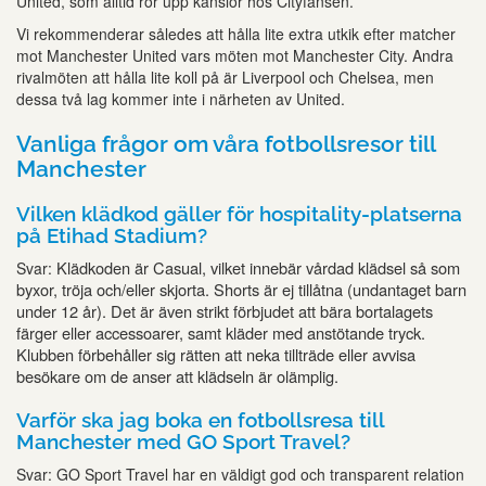
United, som alltid rör upp känslor hos Cityfansen.
Vi rekommenderar således att hålla lite extra utkik efter matcher
mot Manchester United vars möten mot Manchester City. Andra
rivalmöten att hålla lite koll på är Liverpool och Chelsea, men
dessa två lag kommer inte i närheten av United.
Vanliga frågor om våra fotbollsresor till
Manchester
Vilken klädkod gäller för hospitality-platserna
på Etihad Stadium?
Klädkoden är Casual, vilket innebär vårdad klädsel så som
Svar:
byxor, tröja och/eller skjorta. Shorts är ej tillåtna (undantaget barn
under 12 år). Det är även strikt förbjudet att bära bortalagets
färger eller accessoarer, samt kläder med anstötande tryck.
Klubben förbehåller sig rätten att neka tillträde eller avvisa
besökare om de anser att klädseln är olämplig.
Varför ska jag boka en fotbollsresa till
Manchester med GO Sport Travel?
Svar: GO Sport Travel har en väldigt god och transparent relation