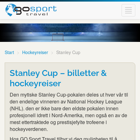
Toggl
navig
Start
Hockeyreiser
Stanley Cup
Stanley Cup – billetter &
hockeyreiser
Den mytiske Stanley Cup-pokalen deles ut hver vår til
den endelige vinneren av National Hockey League
(NHL). den er ikke bare den eldste pokalen innen
profesjonell idrett i Nord-Amerika, men også en av de
mest ettertraktede og prestisjefylte trofeene i
hockeyverdenen.
Hos GO Sport Travel tilbyr vi deg muligheten til å