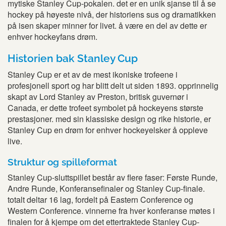
mytiske Stanley Cup-pokalen. det er en unik sjanse til å se
hockey på høyeste nivå, der historiens sus og dramatikken
på isen skaper minner for livet. å være en del av dette er
enhver hockeyfans drøm.
Historien bak Stanley Cup
Stanley Cup er et av de mest ikoniske trofeene i
profesjonell sport og har blitt delt ut siden 1893. opprinnelig
skapt av Lord Stanley av Preston, britisk guvernør i
Canada, er dette trofeet symbolet på hockeyens største
prestasjoner. med sin klassiske design og rike historie, er
Stanley Cup en drøm for enhver hockeyelsker å oppleve
live.
Struktur og spilleformat
Stanley Cup-sluttspillet består av flere faser: Første Runde,
Andre Runde, Konferansefinaler og Stanley Cup-finale.
totalt deltar 16 lag, fordelt på Eastern Conference og
Western Conference. vinnerne fra hver konferanse møtes i
finalen for å kjempe om det ettertraktede Stanley Cup-