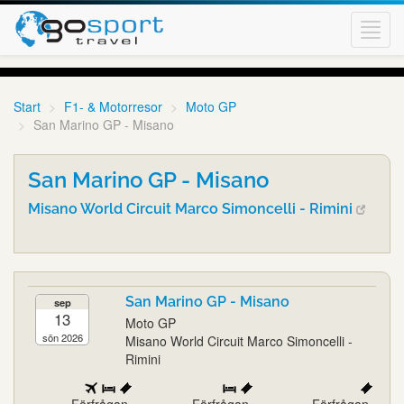
Toggl
navig
Start
F1- & Motorresor
Moto GP
San Marino GP - Misano
San Marino GP - Misano
Misano World Circuit Marco Simoncelli - Rimini
San Marino GP - Misano
sep
13
Moto GP
sön 2026
Misano World Circuit Marco Simoncelli -
Rimini