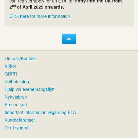
can register/apply for an ETA, for
entry into the UK from
nd
2
of April 2025 onwards.
Click here for more information
Om oss/Kontakt
Villkor
GDPR
Delbetalning
Hjälp vid evenemangsflytt
Nyhetsbrev
Presentkort
Important information regarding ETA
Kundreferenser
Din Trygghet