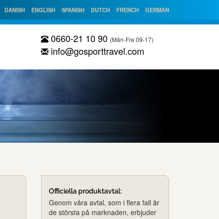
DANISH
ENGLISH
SPANISH
DUTCH
FRENCH
GERMAN
0660-21 10 90
(Mån-Fre 09-17)
info@gosporttravel.com
Officiella produktavtal:
Genom våra avtal, som i flera fall är
de största på marknaden, erbjuder