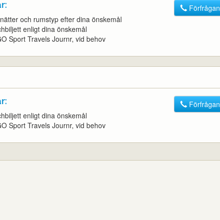
r:
Förfrågan
l nätter och rumstyp efter dina önskemål
chbiljett enligt dina önskemål
l GO Sport Travels Journr, vid behov
r:
Förfrågan
chbiljett enligt dina önskemål
l GO Sport Travels Journr, vid behov