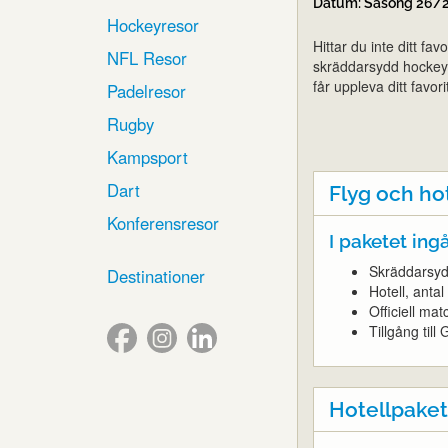
Datum: Säsong 26/
Hockeyresor
Hittar du inte ditt fa
NFL Resor
skräddarsydd hockeyre
får uppleva ditt favori
Padelresor
Rugby
Kampsport
Dart
Flyg och ho
Konferensresor
I paketet ingå
Skräddarsydd
Destinationer
Hotell, anta
Officiell mat
Tillgång til
Hotellpaket