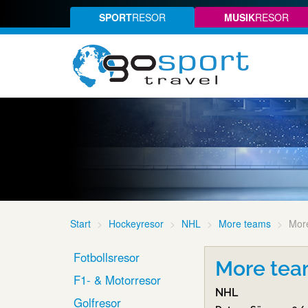
SPORT
RESOR
MUSIK
RESOR
Start
Hockeyresor
NHL
More teams
More
Fotbollsresor
More tea
F1- & Motorresor
NHL
Golfresor