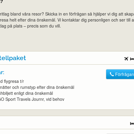
27
voritlag bland våra resor? Skicka in en förfrågan så hjälper vi dig att ska
sa helt efter dina önskemål. Vi kontaktar dig personligen och ser till a
tlag på plats – precis som du vill.
tellpaket
r:
Förfrågan
 flygresa t/r
l nätter och rumstyp efter dina önskemål
chbiljett enligt dina önskemål
l GO Sport Travels Journr, vid behov