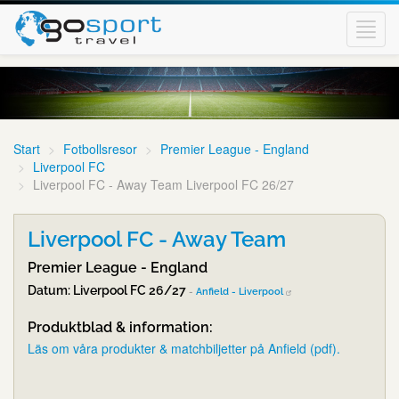
Toggl
navig
Start
Fotbollsresor
Premier League - England
Liverpool FC
Liverpool FC - Away Team Liverpool FC 26/27
Liverpool FC - Away Team
Premier League - England
Datum: Liverpool FC 26/27
-
Anfield - Liverpool
Produktblad & information:
Läs om våra produkter & matchbiljetter på Anfield (pdf).