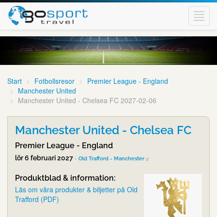
Toggl
navig
Start
Fotbollsresor
Premier League - England
Manchester United
Manchester United - Chelsea FC 2027-02-06
Manchester United - Chelsea FC
Premier League - England
lör 6 februari 2027
-
Old Trafford - Manchester
Produktblad & information:
Läs om våra produkter & biljetter på Old
Trafford (PDF)