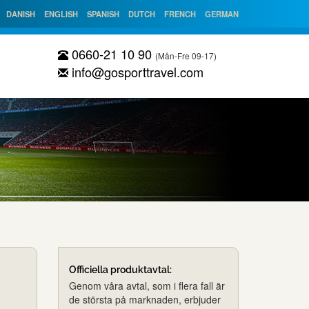
DANISH
ENGLISH
SPANISH
DUTCH
FRENCH
GERMAN
0660-21 10 90
(Mån-Fre 09-17)
info@gosporttravel.com
Officiella produktavtal:
Genom våra avtal, som i flera fall är
de största på marknaden, erbjuder