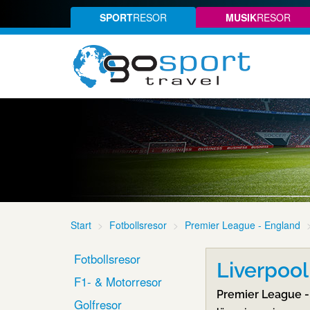
SPORT
RESOR
MUSIK
RESOR
Start
Fotbollsresor
Premier League - England
Fotbollsresor
Liverpool
F1- & Motorresor
Premier League -
Golfresor