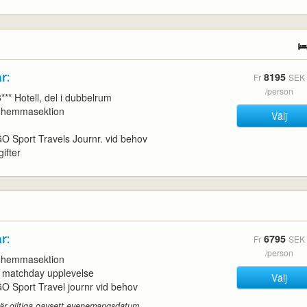
r:
8195
Fr
SEK
/person
*** Hotell, del i dubbelrum
t, hemmasektion
Välj
l GO Sport Travels Journr. vid behov
gifter
r:
6795
Fr
SEK
/person
t, hemmasektion
d matchday upplevelse
Välj
l GO Sport Travel journr vid behov
 är giltiga oavsett evenemangsdatum