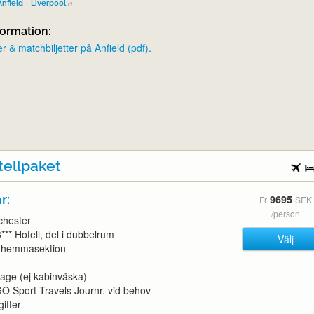
Anfield - Liverpool
formation:
 & matchbiljetter på Anfield (pdf).
tellpaket
r:
9695
Fr
SEK
/person
chester
*** Hotell, del i dubbelrum
Välj
t, hemmasektion
age (ej kabinväska)
l GO Sport Travels Journr. vid behov
ifter