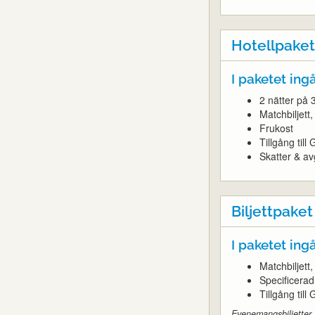
Hotellpaket
I paketet ingå
2 nätter på 3
Matchbiljet
Frukost
Tillgång til
Skatter & av
Biljettpaket
I paketet ingå
Matchbiljet
Specificera
Tillgång til
Evenemangsbiljetter