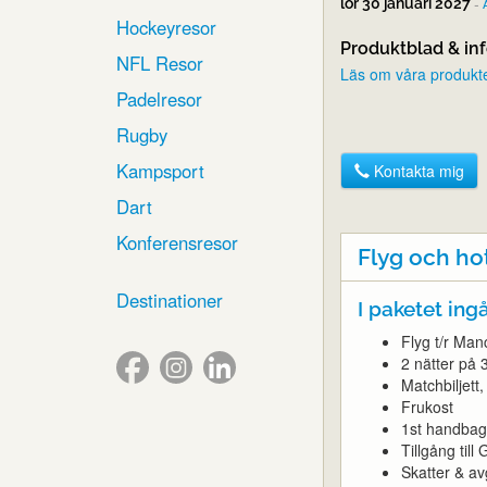
lör 30 januari 2027
-
Hockeyresor
Produktblad & in
NFL Resor
Läs om våra produkter
Padelresor
Rugby
Kampsport
Kontakta mig
Dart
Konferensresor
Flyg och ho
Destinationer
I paketet ingå
Flyg t/r Man
2 nätter på 3
Matchbiljet
Frukost
1st handbag
Tillgång til
Skatter & avg