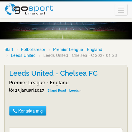
Toggl
navig
Start
Fotbollsresor
Premier League - England
Leeds United
Leeds United - Chelsea FC 2027-01-23
Leeds United - Chelsea FC
Premier League - England
lör 23 januari 2027
-
Elland Road - Leeds
Kontakta mig