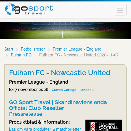
Toggl
navig
Start
Fotbollsresor
Premier League - England
Fulham FC
Fulham FC - Newcastle United 2026-11-07
Fulham FC - Newcastle United
Premier League - England
lör 7 november 2026
-
Craven Cottage - London
GO Sport Travel | Skandinaviens enda
Official Club Reseller
Pressrelease
Produktblad & information:
Läs om våra produkter & matchbiljetter