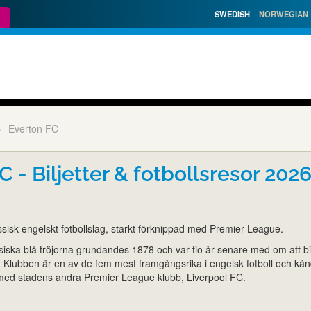
SWEDISH
NORWEGIAN
Everton FC
C - Biljetter & fotbollsresor 202
ssisk engelskt fotbollslag, starkt förknippad med Premier League.
iska blå tröjorna grundandes 1878 och var tio år senare med om att bi
 Klubben är en av de fem mest framgångsrika i engelsk fotboll och kän
n med stadens andra Premier League klubb, Liverpool FC.