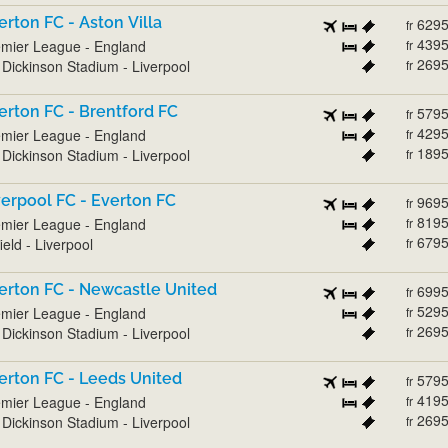
erton FC - Aston Villa
629
fr
439
mier League - England
fr
269
l Dickinson Stadium - Liverpool
fr
erton FC - Brentford FC
579
fr
429
mier League - England
fr
189
l Dickinson Stadium - Liverpool
fr
verpool FC - Everton FC
969
fr
819
mier League - England
fr
679
ield - Liverpool
fr
erton FC - Newcastle United
699
fr
529
mier League - England
fr
269
l Dickinson Stadium - Liverpool
fr
erton FC - Leeds United
579
fr
419
mier League - England
fr
269
l Dickinson Stadium - Liverpool
fr