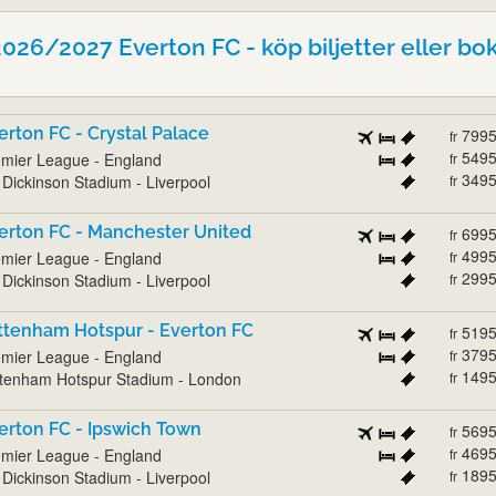
26/2027 Everton FC - köp biljetter eller bok
erton FC - Crystal Palace
799
fr
549
mier League - England
fr
349
l Dickinson Stadium - Liverpool
fr
erton FC - Manchester United
699
fr
499
mier League - England
fr
299
l Dickinson Stadium - Liverpool
fr
ttenham Hotspur - Everton FC
519
fr
379
mier League - England
fr
149
tenham Hotspur Stadium - London
fr
erton FC - Ipswich Town
569
fr
469
mier League - England
fr
189
l Dickinson Stadium - Liverpool
fr