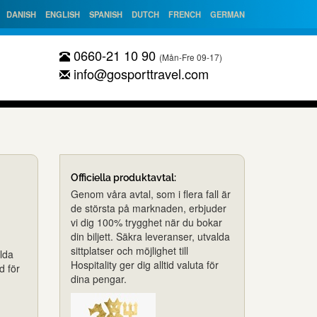
DANISH
ENGLISH
SPANISH
DUTCH
FRENCH
GERMAN
0660-21 10 90
(Mån-Fre 09-17)
info@gosporttravel.com
6
Officiella produktavtal:
Genom våra avtal, som i flera fall är
de största på marknaden, erbjuder
vi dig 100% trygghet när du bokar
din biljett. Säkra leveranser, utvalda
sittplatser och möjlighet till
lda
Hospitality ger dig alltid valuta för
d för
dina pengar.