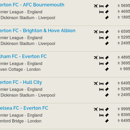
erton FC - AFC Bournemouth
569
fr
469
mier League - England
fr
189
l Dickinson Stadium - Liverpool
fr
erton FC - Brighton & Hove Albion
659
fr
529
mier League - England
fr
249
l Dickinson Stadium - Liverpool
fr
lham FC - Everton FC
489
fr
369
mier League - England
fr
99
ven Cottage - London
fr
erton FC - Hull City
649
fr
529
mier League - England
fr
249
l Dickinson Stadium - Liverpool
fr
elsea FC - Everton FC
999
fr
839
mier League - England
fr
649
mford Bridge - London
fr