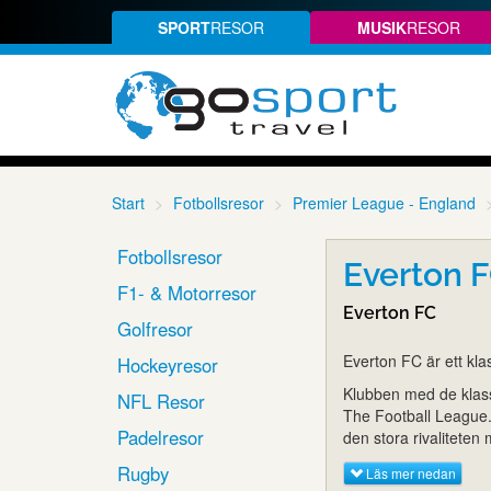
SPORT
RESOR
MUSIK
RESOR
Start
Fotbollsresor
Premier League - England
Fotbollsresor
Everton F
F1- & Motorresor
Everton FC
Golfresor
Everton FC är ett kla
Hockeyresor
Klubben med de klass
NFL Resor
The Football League.
Padelresor
den stora rivalitete
Rugby
Läs mer nedan