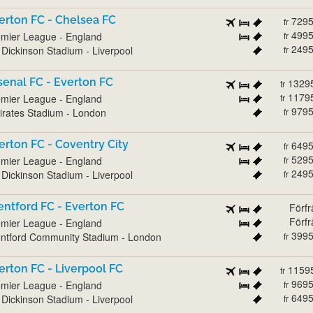
erton FC - Chelsea FC
729
fr
499
mier League - England
fr
249
l Dickinson Stadium - Liverpool
fr
senal FC - Everton FC
1329
fr
1179
mier League - England
fr
979
rates Stadium - London
fr
erton FC - Coventry City
649
fr
529
mier League - England
fr
249
l Dickinson Stadium - Liverpool
fr
entford FC - Everton FC
Förf
Förf
mier League - England
399
ntford Community Stadium - London
fr
erton FC - Liverpool FC
1159
fr
969
mier League - England
fr
649
l Dickinson Stadium - Liverpool
fr