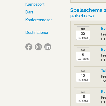
Kampsport
Spelaschema 20
Dart
paketresa
Konferensresor
Ev
aug
Destinationer
22
Pre
lör 2026
Hil
Ev
sep
6
Pre
sön 2026
Hil
To
sep
12
Pre
lör 2026
Tot
Ev
sep
19
Pre
lör 2026
Hil