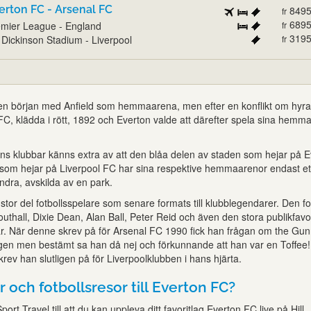
erton FC - Arsenal FC
849
fr
689
mier League - England
fr
319
l Dickinson Stadium - Liverpool
fr
l en början med Anfield som hemmaarena, men efter en konflikt om hyr
C, klädda i rött, 1892 och Everton valde att därefter spela sina hem
ens klubbar känns extra av att den blåa delen av staden som hejar på 
som hejar på Liverpool FC har sina respektive hemmaarenor endast et
ndra, avskilda av en park.
stor del fotbollsspelare som senare formats till klubblegendarer. Den f
uthall, Dixie Dean, Alan Ball, Peter Reid och även den stora publikfavo
. När denne skrev på för Arsenal FC 1990 fick han frågan om the Gun
igen men bestämt sa han då nej och förkunnande att han var en Toffee! 
v han slutligen på för Liverpoolklubben i hans hjärta.
r och fotbollsresor till Everton FC?
port Travel till att du kan uppleva ditt favoritlag Everton FC live på Hill