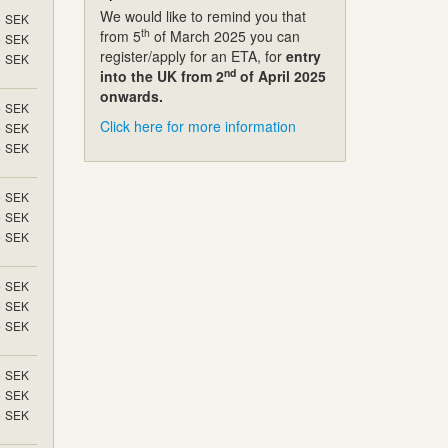
We would like to remind you that
5
SEK
th
from 5
of March 2025 you can
5
SEK
register/apply for an ETA, for
entry
5
SEK
nd
into the UK from 2
of April 2025
onwards.
5
SEK
Click here for more information
5
SEK
5
SEK
5
SEK
5
SEK
5
SEK
5
SEK
5
SEK
5
SEK
5
SEK
5
SEK
5
SEK