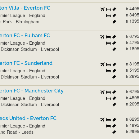
ton Villa - Everton FC
449
fr
349
mier League - England
fr
139
la Park - Birmingham
fr
erton FC - Fulham FC
679
fr
479
mier League - England
fr
189
l Dickinson Stadium - Liverpool
fr
erton FC - Sunderland
819
fr
519
mier League - England
fr
269
l Dickinson Stadium - Liverpool
fr
erton FC - Manchester City
679
fr
459
mier League - England
fr
269
l Dickinson Stadium - Liverpool
fr
eds United - Everton FC
629
fr
489
mier League - England
fr
299
and Road - Leeds
fr