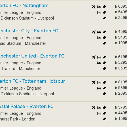
erton FC - Nottingham
689
fr
549
mier League - England
fr
249
l Dickinson Stadium - Liverpool
fr
nchester City - Everton FC
459
fr
349
mier League - England
fr
109
had Stadium - Manchester
fr
nchester United - Everton FC
619
fr
529
mier League - England
fr
359
 Trafford - Manchester
fr
erton FC - Tottenham Hotspur
819
fr
589
mier League - England
fr
269
l Dickinson Stadium - Liverpool
fr
ystal Palace - Everton FC
579
fr
449
mier League - England
fr
159
hurst Park - London
fr