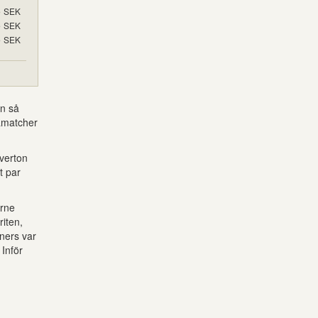
5
SEK
5
SEK
5
SEK
an så
mamatcher
Everton
t par
orne
riten,
ners var
Inför