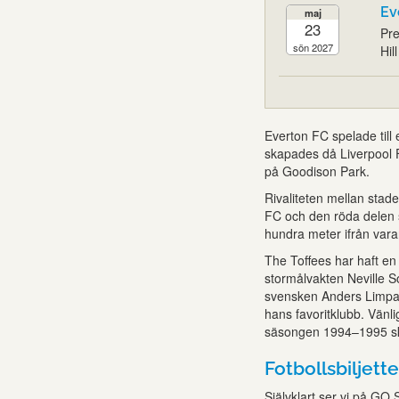
Ev
maj
23
Pre
sön 2027
Hil
Everton FC spelade til
skapades då Liverpool F
på Goodison Park.
Rivaliteten mellan stad
FC och den röda delen 
hundra meter ifrån vara
The Toffees har haft en 
stormålvakten Neville So
svensken Anders Limpar
hans favoritklubb. Vänl
säsongen 1994–1995 skre
Fotbollsbiljette
Självklart ser vi på GO S