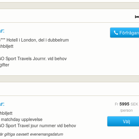
r:
Förfrågan
3*** Hotell i London, del i dubbelrum
hbiljett
l GO Sport Travels Journr. vid behov
ifter
r:
5995
Fr
SEK
/person
hbiljett
d matchday upplevelse
Välj
l GO Sport Travel jour nummer vid behov
 är giltiga oavsett evenemangsdatum