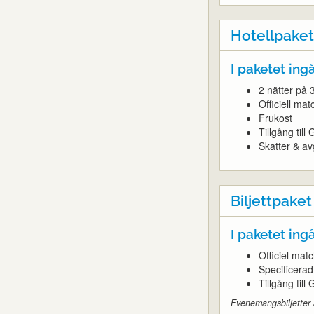
Hotellpaket
I paketet ingå
2 nätter på 
Officiell matc
Frukost
Tillgång til
Skatter & avg
Biljettpaket
I paketet ingå
Officiel matc
Specificera
Tillgång til
Evenemangsbiljetter