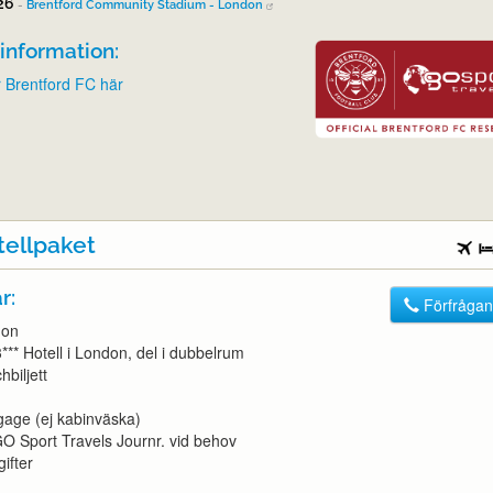
026
-
Brentford Community Stadium - London
information:
r Brentford FC här
tellpaket
r:
Förfrågan
don
3*** Hotell i London, del i dubbelrum
hbiljett
gage (ej kabinväska)
l GO Sport Travels Journr. vid behov
ifter