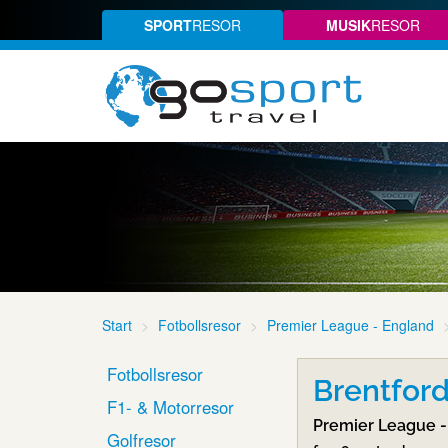
SPORT
RESOR
MUSIK
RESOR
Start
Fotbollsresor
Premier League - England
Fotbollsresor
Brentford
F1- & Motorresor
Premier League -
Golfresor