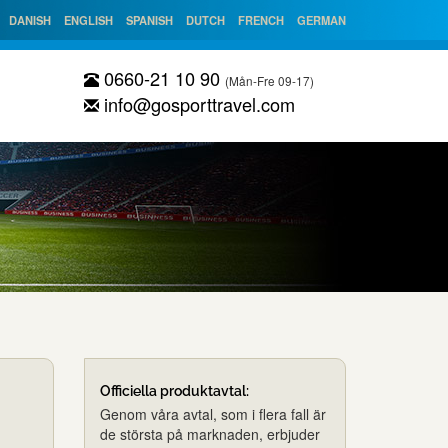
DANISH
ENGLISH
SPANISH
DUTCH
FRENCH
GERMAN
0660-21 10 90
(Mån-Fre 09-17)
info@gosporttravel.com
Officiella produktavtal:
Genom våra avtal, som i flera fall är
de största på marknaden, erbjuder