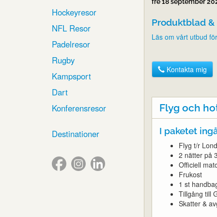
fre 18 september 2
Hockeyresor
Produktblad & 
NFL Resor
Läs om vårt utbud fö
Padelresor
Rugby
Kontakta mig
Kampsport
Dart
Flyg och ho
Konferensresor
I paketet ingå
Destinationer
Flyg t/r Lon
2 nätter på 
Officiell matc
Frukost
1 st handba
Tillgång til
Skatter & avg