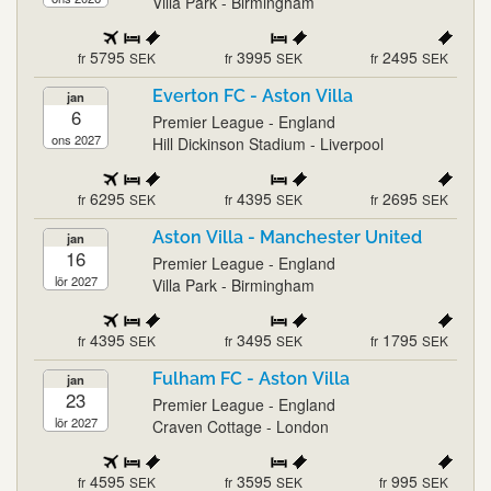
Villa Park - Birmingham
5795
3995
2495
fr
SEK
fr
SEK
fr
SEK
Everton FC - Aston Villa
jan
6
Premier League - England
ons 2027
Hill Dickinson Stadium - Liverpool
6295
4395
2695
fr
SEK
fr
SEK
fr
SEK
Aston Villa - Manchester United
jan
16
Premier League - England
lör 2027
Villa Park - Birmingham
4395
3495
1795
fr
SEK
fr
SEK
fr
SEK
Fulham FC - Aston Villa
jan
23
Premier League - England
lör 2027
Craven Cottage - London
4595
3595
995
fr
SEK
fr
SEK
fr
SEK