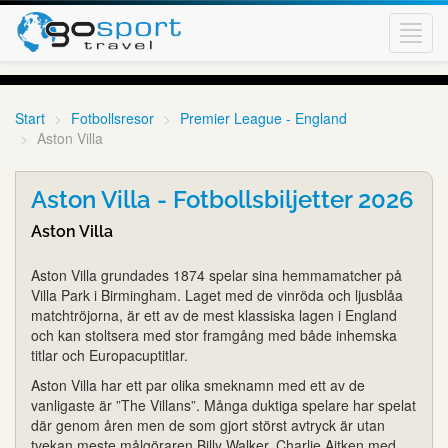
Toggl
navig
Start
Fotbollsresor
Premier League - England
Aston Villa
Aston Villa - Fotbollsbiljetter 2026
Aston Villa
Aston Villa grundades 1874 spelar sina hemmamatcher på
Villa Park i Birmingham. Laget med de vinröda och ljusblåa
matchtröjorna, är ett av de mest klassiska lagen i England
och kan stoltsera med stor framgång med både inhemska
titlar och Europacuptitlar.
Aston Villa har ett par olika smeknamn med ett av de
vanligaste är ”The Villans”. Många duktiga spelare har spelat
där genom åren men de som gjort störst avtryck är utan
tvekan meste målgöraren Billy Walker, Charlie Aitken med