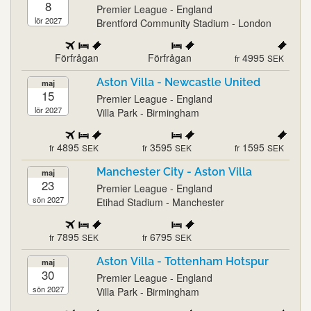
8
Premier League - England
lör 2027
Brentford Community Stadium - London
Förfrågan
Förfrågan
4995
fr
SEK
Aston Villa - Newcastle United
maj
15
Premier League - England
lör 2027
Villa Park - Birmingham
4895
3595
1595
fr
SEK
fr
SEK
fr
SEK
Manchester City - Aston Villa
maj
23
Premier League - England
sön 2027
Etihad Stadium - Manchester
7895
6795
fr
SEK
fr
SEK
Aston Villa - Tottenham Hotspur
maj
30
Premier League - England
sön 2027
Villa Park - Birmingham