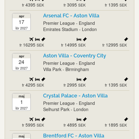
4395
3095
1395
fr
SEK
fr
SEK
fr
SEK
Arsenal FC - Aston Villa
apr
17
Premier League - England
lör 2027
Emirates Stadium - London
16295
14995
12995
fr
SEK
fr
SEK
fr
SEK
Aston Villa - Coventry City
apr
24
Premier League - England
lör 2027
Villa Park - Birmingham
4295
2995
1395
fr
SEK
fr
SEK
fr
SEK
Crystal Palace - Aston Villa
maj
1
Premier League - England
lör 2027
Selhurst Park - London
5995
4895
1895
fr
SEK
fr
SEK
fr
SEK
Brentford FC - Aston Villa
maj