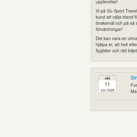
upplevelse!
Vi på Go Sport Travel 
kund att välja bland f
önskemål och på så sät
förväntningar!
Det kan vara en utman
hjälpa er, att helt 
flygtider och rätt bi
Si
okt
11
For
sön 2026
Mar