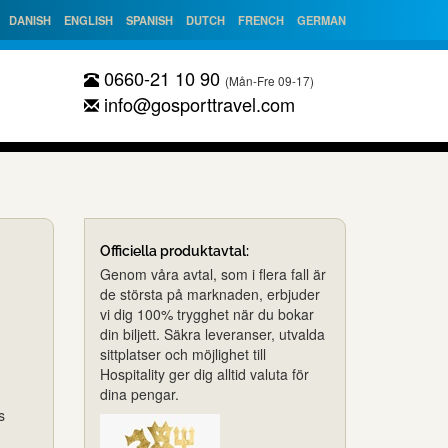
DANISH
ENGLISH
SPANISH
DUTCH
FRENCH
GERMAN
0660-21 10 90
(Mån-Fre 09-17)
info@gosporttravel.com
Officiella produktavtal:
Genom våra avtal, som i flera fall är
de största på marknaden, erbjuder
vi dig 100% trygghet när du bokar
din biljett. Säkra leveranser, utvalda
sittplatser och möjlighet till
Hospitality ger dig alltid valuta för
dina pengar.
s