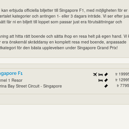
kan erbjuda officiella biljetter till Singapore F1, med möjligheten för e
lertalet kategorier och antingen 1- eller 3 dagars inträde. Vi ser efter jus
t får ni en biljett till loppet som passar just era förutsättningar och
ing att hitta rätt boende och sätta ihop en resa helt på egen hand. Vi
efter era önskemål skräddarsy en komplett resa med boende, anpassade
ljettkategori för den bästa upplevelsen under Singapore Grand Prix!
ngapore F1
1999
fr
1299
mel 1 Resor
fr
779
ina Bay Street Circuit - Singapore
fr