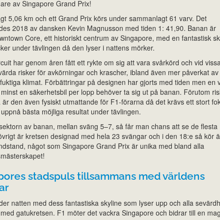
re av Singapore Grand Prix!
t 5,06 km och ett Grand Prix körs under sammanlagt 61 varv. Det
rdes 2018 av dansken Kevin Magnusson med tiden 1: 41,90. Banan är
wntown Core, ett historiskt centrum av Singapore, med en fantastisk sk
ker under tävlingen då den lyser i nattens mörker.
cuit har genom åren fått ett rykte om sig att vara svårkörd och vid viss
värda risker för avkörningar och krascher, ibland även mer påverkat av
uktiga klimat. Förbättringar på designen har gjorts med tiden men en v
t minst en säkerhetsbil per lopp behöver ta sig ut på banan. Förutom ri
är den även fysiskt utmattande för F1-förarna då det krävs ett stort fo
t uppnå bästa möjliga resultat under tävlingen.
a sektorn av banan, mellan sväng 5–7, så får man chans att se de flesta
 övrigt är kretsen designad med hela 23 svängar och i den 18:e så kör 
andstand, något som Singapore Grand Prix är unika med bland alla
dsmästerskapet!
apores stadspuls tillsammans med världens
ar
er natten med dess fantastiska skyline som lyser upp och alla sevärdh
med gatukretsen. F1 möter det vackra Singapore och bidrar till en mag