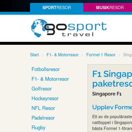
SPORT
RESOR
MUSIK
RESOR
Start
F1- & Motorresor
Formel 1 Resor
Sing
Fotbollsresor
F1 Singap
F1- & Motorresor
paketres
Golfresor
Singapore F1
Hockeyresor
Upplev Formel
NFL Resor
Ett av de populärast
Padelresor
nattloppet i Singapo
Rugby
bästa Formel 1-förare