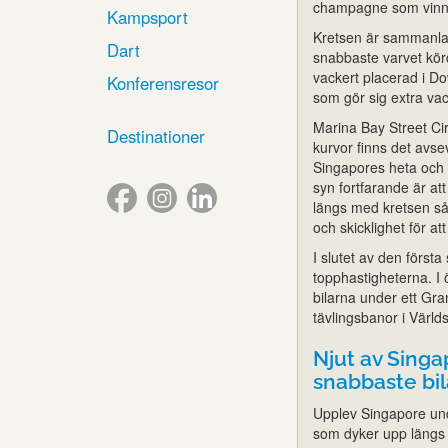
champagne som vinna
Kampsport
Kretsen är sammanlag
Dart
snabbaste varvet kö
vackert placerad i Do
Konferensresor
som gör sig extra vac
Marina Bay Street Cir
Destinationer
kurvor finns det avse
Singapores heta och f
syn fortfarande är at
längs med kretsen så 
och skicklighet för at
I slutet av den först
topphastigheterna. I
bilarna under ett Gr
tävlingsbanor i Värl
Njut av Sing
snabbaste bil
Upplev Singapore und
som dyker upp längs 