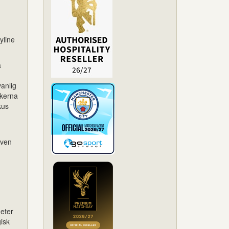
yline
a
anlig
skerna
kus
även
eter
isk