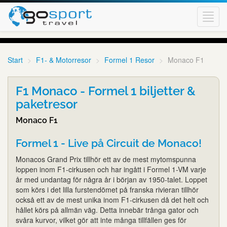
Toggl
navig
Start
F1- & Motorresor
Formel 1 Resor
Monaco F1
F1 Monaco - Formel 1 biljetter &
paketresor
Monaco F1
Formel 1 - Live på Circuit de Monaco!
Monacos Grand Prix tillhör ett av de mest mytomspunna
loppen inom F1-cirkusen och har ingått i Formel 1-VM varje
år med undantag för några år i början av 1950-talet. Loppet
som körs i det lilla furstendömet på franska rivieran tillhör
också ett av de mest unika inom F1-cirkusen då det helt och
hållet körs på allmän väg. Detta innebär trånga gator och
svåra kurvor, vilket gör att inte många tillfällen ges för