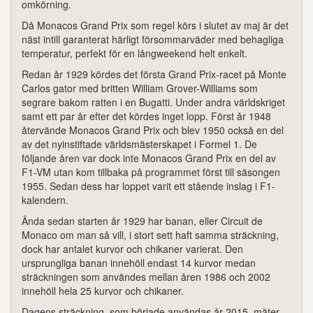
omkörning.
Då Monacos Grand Prix som regel körs i slutet av maj är det
näst intill garanterat härligt försommarväder med behagliga
temperatur, perfekt för en långweekend helt enkelt.
Redan år 1929 kördes det första Grand Prix-racet på Monte
Carlos gator med britten William Grover-Williams som
segrare bakom ratten i en Bugatti. Under andra världskriget
samt ett par år efter det kördes inget lopp. Först år 1948
återvände Monacos Grand Prix och blev 1950 också en del
av det nyinstiftade världsmästerskapet i Formel 1. De
följande åren var dock inte Monacos Grand Prix en del av
F1-VM utan kom tillbaka på programmet först till säsongen
1955. Sedan dess har loppet varit ett stående inslag i F1-
kalendern.
Ända sedan starten år 1929 har banan, eller Circuit de
Monaco om man så vill, i stort sett haft samma sträckning,
dock har antalet kurvor och chikaner varierat. Den
ursprungliga banan innehöll endast 14 kurvor medan
sträckningen som användes mellan åren 1986 och 2002
innehöll hela 25 kurvor och chikaner.
Dagens sträckning, som började användas år 2015, mäter