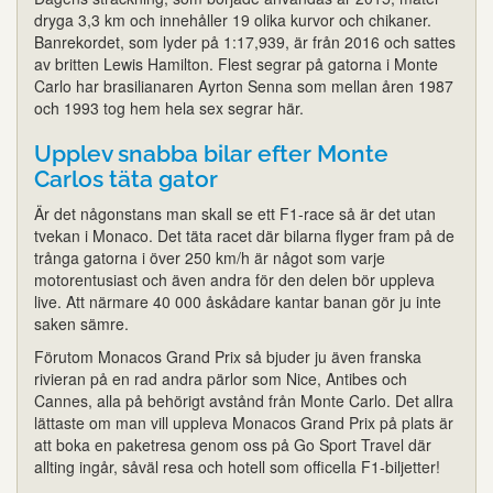
dryga 3,3 km och innehåller 19 olika kurvor och chikaner.
Banrekordet, som lyder på 1:17,939, är från 2016 och sattes
av britten Lewis Hamilton. Flest segrar på gatorna i Monte
Carlo har brasilianaren Ayrton Senna som mellan åren 1987
och 1993 tog hem hela sex segrar här.
Upplev snabba bilar efter Monte
Carlos täta gator
Är det någonstans man skall se ett F1-race så är det utan
tvekan i Monaco. Det täta racet där bilarna flyger fram på de
trånga gatorna i över 250 km/h är något som varje
motorentusiast och även andra för den delen bör uppleva
live. Att närmare 40 000 åskådare kantar banan gör ju inte
saken sämre.
Förutom Monacos Grand Prix så bjuder ju även franska
rivieran på en rad andra pärlor som Nice, Antibes och
Cannes, alla på behörigt avstånd från Monte Carlo. Det allra
lättaste om man vill uppleva Monacos Grand Prix på plats är
att boka en paketresa genom oss på Go Sport Travel där
allting ingår, såväl resa och hotell som officella F1-biljetter!