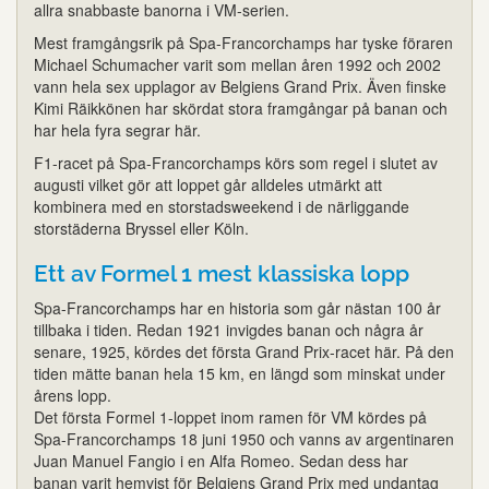
allra snabbaste banorna i VM-serien.
Mest framgångsrik på Spa-Francorchamps har tyske föraren
Michael Schumacher varit som mellan åren 1992 och 2002
vann hela sex upplagor av Belgiens Grand Prix. Även finske
Kimi Räikkönen har skördat stora framgångar på banan och
har hela fyra segrar här.
F1-racet på Spa-Francorchamps körs som regel i slutet av
augusti vilket gör att loppet går alldeles utmärkt att
kombinera med en storstadsweekend i de närliggande
storstäderna Bryssel eller Köln.
Ett av Formel 1 mest klassiska lopp
Spa-Francorchamps har en historia som går nästan 100 år
tillbaka i tiden. Redan 1921 invigdes banan och några år
senare, 1925, kördes det första Grand Prix-racet här. På den
tiden mätte banan hela 15 km, en längd som minskat under
årens lopp.
Det första Formel 1-loppet inom ramen för VM kördes på
Spa-Francorchamps 18 juni 1950 och vanns av argentinaren
Juan Manuel Fangio i en Alfa Romeo. Sedan dess har
banan varit hemvist för Belgiens Grand Prix med undantag