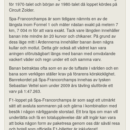
för 1970-talet och början av 1980-talet då loppet kördes på
Circuit Zolder.
Spa-Francorchamps är som tidigare nämnts en av de
längsta inom Formel 1 och mäter nästan exakt på metern 7
km, 7 004 m för att vara exakt. Tack vare längden innehåller
banan inte mindre än 20 kurvor och chikaner. På grund av
dess läge mitt i Ardennerna innehåller banan även några
kullar och motlut. Detta gör också att vädret kan vara
aningen oförutsägbart längs med banan med omväxlande
vackert väder och regn under ett och samma varv.
Banan betraktas ofta som en av de tuffaste i världen och en
bana som verkligen ställer krav på förarens körskicklighet.
Banrekordet på Spa-Francorchamps innehas av tysken
Sebastian Vettel som under 2009 års tävling slutförde ett
varv på 1:47.263.
F1-loppet på Spa-Francorchamps är som sagt ett utmärkt
sätt att avsluta sommaren på och gärna i kombination med
besök i någon närliggande storstad. Ett bra tips om man vill
underlätta och få en totalupplevelse där allt ingår kan vara
att boka någon form av paketresa genom oss där såväl resa
och hotell som officiella F1-biljetter är inkluderat!