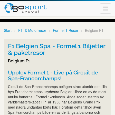
Toggl
navig
Start
F1- & Motorresor
Formel 1 Resor
Belgium F1
F1 Belgien Spa - Formel 1 Biljetter
& paketresor
Belgium F1
Upplev Formel 1 - Live på Circuit de
Spa-Francorchamps!
Circuit de Spa-Francorchamps belägen strax utanför den lilla
byn Franchorchamps i sydöstra Belgien tillhör en av de mest
anrika banorna i Formel 1-cirkusen. Ända sedan starten av
världsmästerskapet i F1 år 1950 har Belgiens Grand Prix
med några undantag körts här. Förutom detta tillhör även
Spa-Francorchamps både en av de längsta banorna och