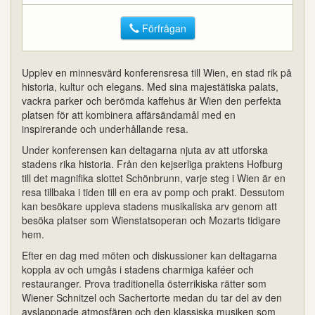
Förfrågan
Upplev en minnesvärd konferensresa till Wien, en stad rik på
historia, kultur och elegans. Med sina majestätiska palats,
vackra parker och berömda kaffehus är Wien den perfekta
platsen för att kombinera affärsändamål med en
inspirerande och underhållande resa.
Under konferensen kan deltagarna njuta av att utforska
stadens rika historia. Från den kejserliga praktens Hofburg
till det magnifika slottet Schönbrunn, varje steg i Wien är en
resa tillbaka i tiden till en era av pomp och prakt. Dessutom
kan besökare uppleva stadens musikaliska arv genom att
besöka platser som Wienstatsoperan och Mozarts tidigare
hem.
Efter en dag med möten och diskussioner kan deltagarna
koppla av och umgås i stadens charmiga kaféer och
restauranger. Prova traditionella österrikiska rätter som
Wiener Schnitzel och Sachertorte medan du tar del av den
avslappnade atmosfären och den klassiska musiken som