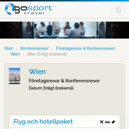
Toggl
navig
Start
Konferensresor
Företagsresor & Konferensresor
Wien
Wien Enligt önskemål
Wien
Företagsresor & Konferensresor
Datum: Enligt önskemål
Flyg och hotellpaket