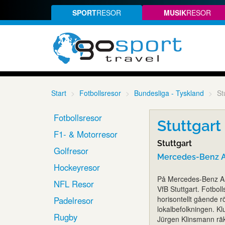
SPORT
RESOR
MUSIK
RESOR
Start
Fotbollsresor
Bundesliga - Tyskland
St
Fotbollsresor
Stuttgart 
F1- & Motorresor
Stuttgart
Golfresor
Mercedes-Benz A
Hockeyresor
På Mercedes-Benz Are
NFL Resor
VfB Stuttgart. Fotboll
horisontellt gående r
Padelresor
lokalbefolkningen. 
Rugby
Jürgen Klinsmann räk