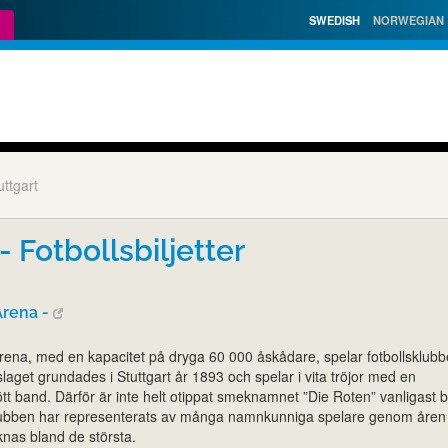
SWEDISH
NORWEGIAN
uttgart
- Fotbollsbiljetter
rena -
na, med en kapacitet på dryga 60 000 åskådare, spelar fotbollsklub
slaget grundades i Stuttgart år 1893 och spelar i vita tröjor med en
ött band. Därför är inte helt otippat smeknamnet ”Die Roten” vanligast 
Klubben har representerats av många namnkunniga spelare genom åren
nas bland de största.