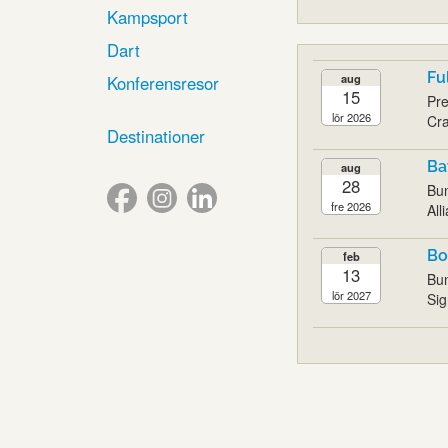
Kampsport
Dart
Fu
aug
Konferensresor
15
Pr
lör 2026
Cra
Destinationer
Ba
aug
28
Bun
fre 2026
All
Bo
feb
13
Bun
lör 2027
Sig