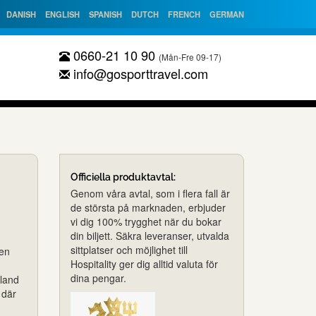
DANISH
ENGLISH
SPANISH
DUTCH
FRENCH
GERMAN
0660-21 10 90
(Mån-Fre 09-17)
info@gosporttravel.com
Officiella produktavtal:
Genom våra avtal, som i flera fall är
de största på marknaden, erbjuder
vi dig 100% trygghet när du bokar
din biljett. Säkra leveranser, utvalda
sittplatser och möjlighet till
ben
Hospitality ger dig alltid valuta för
dina pengar.
bland
 där