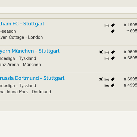
lham FC - Stuttgart
199
fr
69
e-season
fr
ven Cottage - London
yern München - Stuttgart
969
fr
689
desliga - Tyskland
fr
ianz Arena - München
russia Dortmund - Stuttgart
699
fr
499
desliga - Tyskland
fr
nal Iduna Park - Dortmund