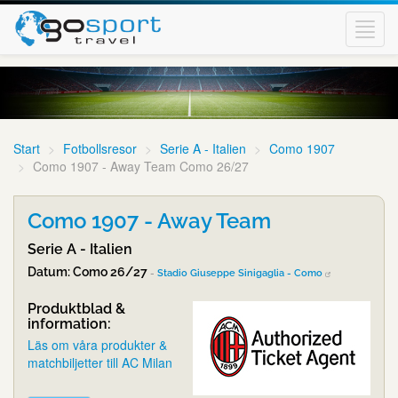
Toggl
navig
Start
Fotbollsresor
Serie A - Italien
Como 1907
Como 1907 - Away Team Como 26/27
Como 1907 - Away Team
Serie A - Italien
Datum: Como 26/27
-
Stadio Giuseppe Sinigaglia - Como
Produktblad &
information:
Läs om våra produkter &
matchbiljetter till AC Milan