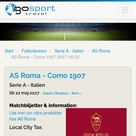
Toggl
navig
Start
Fotbollsresor
Serie A - Italien
AS Roma
AS Roma - Como 1907 2027-05-22
AS Roma - Como 1907
Serie A - Italien
lör 22 maj 2027
-
Stadio Olimpico - Rom
Matchbiljetter & information:
Läs mer om våra produkter
hos AS Roma
Local City Tax: