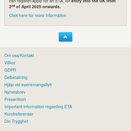
can register/apply for an ETA, for
entry into the UK from
nd
2
of April 2025 onwards.
Click here for more information
Om oss/Kontakt
Villkor
GDPR
Delbetalning
Hjälp vid evenemangsflytt
Nyhetsbrev
Presentkort
Important information regarding ETA
Kundreferenser
Din Trygghet