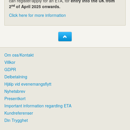
can register/apply for an ETA, for
entry into the UK from
nd
2
of April 2025 onwards.
Click here for more information
Om oss/Kontakt
Villkor
GDPR
Delbetalning
Hjälp vid evenemangsflytt
Nyhetsbrev
Presentkort
Important information regarding ETA
Kundreferenser
Din Trygghet