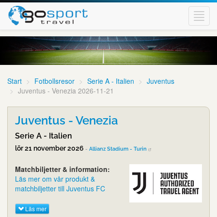
Toggl
navig
Start
Fotbollsresor
Serie A - Italien
Juventus
Juventus - Venezia 2026-11-21
Juventus - Venezia
Serie A - Italien
lör 21 november 2026
-
Allianz Stadium - Turin
Matchbiljetter & information:
Läs mer om vår produkt &
matchbiljetter till Juventus FC
Läs mer