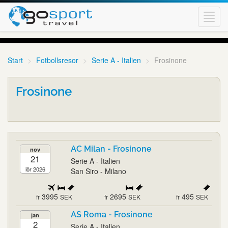
Toggl
navig
Start
Fotbollsresor
Serie A - Italien
Frosinone
Frosinone
AC Milan - Frosinone
nov
21
Serie A - Italien
lör 2026
San Siro - Milano
3995
2695
495
fr
SEK
fr
SEK
fr
SEK
AS Roma - Frosinone
jan
2
Serie A - Italien