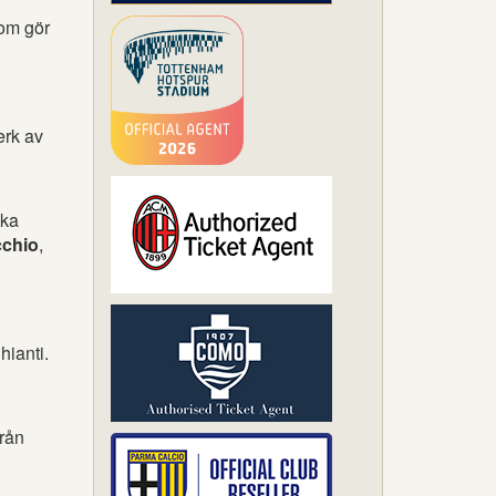
som gör
erk av
ska
cchio
,
hianti.
från