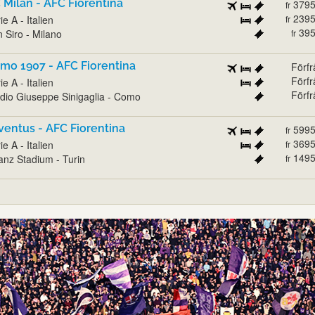
 Milan - AFC Fiorentina
379
fr
239
ie A - Italien
fr
39
 Siro - Milano
fr
mo 1907 - AFC Fiorentina
Förf
Förf
ie A - Italien
Förf
dio Giuseppe Sinigaglia - Como
ventus - AFC Fiorentina
599
fr
369
ie A - Italien
fr
149
ianz Stadium - Turin
fr