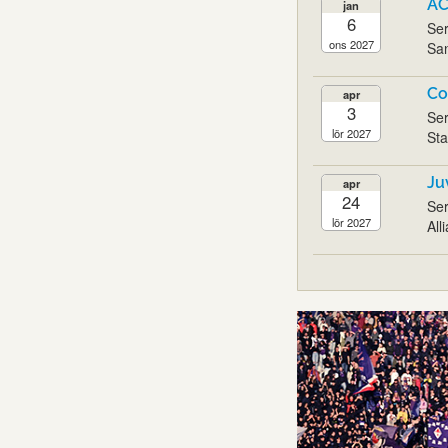
AC
jan
6
Ser
ons 2027
San
Co
apr
3
Ser
lör 2027
Sta
Ju
apr
24
Ser
lör 2027
All