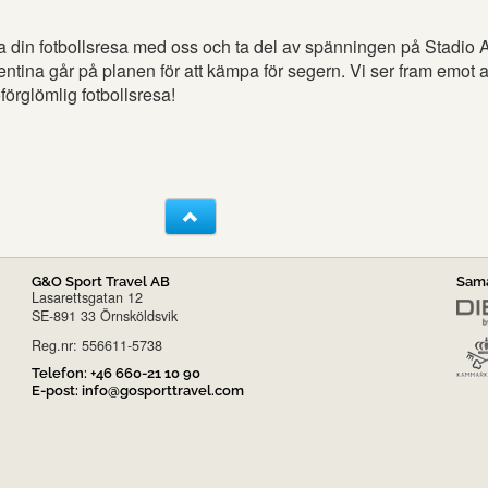
a din fotbollsresa med oss och ta del av spänningen på Stadio 
ntina går på planen för att kämpa för segern. Vi ser fram emot a
örglömlig fotbollsresa!
G&O Sport Travel AB
Sama
Lasarettsgatan 12
SE-891 33 Örnsköldsvik
Reg.nr: 556611-5738
Telefon:
+46 660-21 10 90
E-post:
info@gosporttravel.com