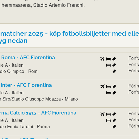
a hemmaarena, Stadio Artemio Franchi.
matcher 2025 - köp fotbollsbiljetter med elle
lyg nedan
 Roma - AFC Fiorentina
Förf
Förf
ie A - Italien
Förf
dio Olimpico - Rom
 Inter - AFC Fiorentina
Förf
Förf
ie A - Italien
 Siro/Stadio Giuseppe Meazza - Milano
rma Calcio 1913 - AFC Fiorentina
Förf
Förf
ie A - Italien
Förf
dio Ennio Tardini - Parma