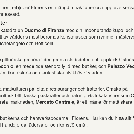
tchen, erbjuder Florens en mängd attraktioner och upplevelser 
innesvärd.
eter
 katedralen
Duomo di Firenze
med sin imponerande kupol och
ett av världens mest berömda konstmuseer som rymmer mästerv
chelangelo och Botticelli.
ittoreska gatorna i den gamla stadsdelen och upptäck histori
ecchio
, en medeltida stenbro fylld med butiker, och
Palazzo Ve
n rika historia och fantastiska utsikt över staden.
 matkulturen på lokala restauranger och trattorior. Smaka på
ntinsk biff, färska pastarätter och naturligtvis lokala viner som C
ntrala marknaden,
Mercato Centrale
, är ett måste för matälskare.
butikerna och hantverksbodarna i Florens. Här kan du hitta allt 
ill handgjorda lädervaror och konstföremål.