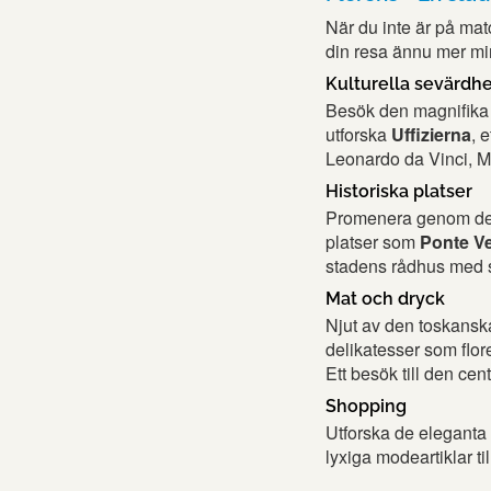
När du inte är på ma
din resa ännu mer m
Kulturella sevärdh
Besök den magnifika
utforska
Uffizierna
, 
Leonardo da Vinci, Mi
Historiska platser
Promenera genom de p
platser som
Ponte V
stadens rådhus med si
Mat och dryck
Njut av den toskanska
delikatesser som flore
Ett besök till den ce
Shopping
Utforska de eleganta 
lyxiga modeartiklar t