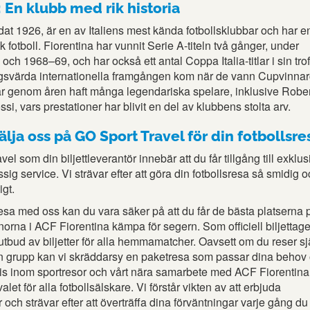
 En klubb med rik historia
at 1926, är en av Italiens mest kända fotbollsklubbar och har en
sk fotboll. Fiorentina har vunnit Serie A-titeln två gånger, under
h 1968–69, och har också ett antal Coppa Italia-titlar i sin trof
svärda internationella framgången kom när de vann Cupvinna
 genom åren haft många legendariska spelare, inklusive Robe
i, vars prestationer har blivit en del av klubbens stolta arv.
älja oss på GO Sport Travel för din fotbollsre
vel som din biljettleverantör innebär att du får tillgång till exklus
sig service. Vi strävar efter att göra din fotbollsresa så smidig 
gt.
sa med oss kan du vara säker på att du får de bästa platserna 
rnorna i ACF Fiorentina kämpa för segern. Som officiell biljettag
ett utbud av biljetter för alla hemmamatcher. Oavsett om du reser sj
 en grupp kan vi skräddarsy en paketresa som passar dina behov
is inom sportresor och vårt nära samarbete med ACF Fiorentina
 valet för alla fotbollsälskare. Vi förstår vikten av att erbjuda
r och strävar efter att överträffa dina förväntningar varje gång du