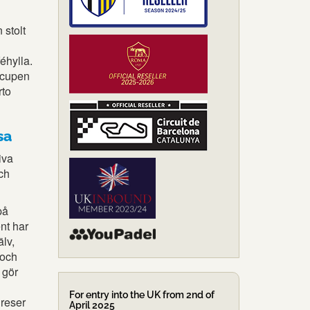
 stolt
éhylla.
rcupen
rto
sa
iva
och
på
ent har
älv,
 och
 gör
For entry into the UK from 2nd of
 reser
April 2025