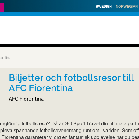
SWEDISH
NORWEGIAN
entina
Biljetter och fotbollsresor till
AFC Fiorentina
AFC Fiorentina
förglömlig fotbollsresa? Då är GO Sport Travel din ultimata part
uppleva spännande fotbollsevenemang runt om i världen. Som offi
F Fiorentina garanterar vi dig en fantastisk upplevelse när du be