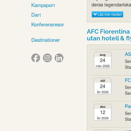
deras legendarisk
Kampsport
Dart
Läs mer nedan
Konferensresor
AFC Fiorentina 
utan hotell & f
Destinationer
AS
aug
24
Ser
mån 2026
Sta
FC
okt
24
Ser
lör 2026
San
Pa
dec
12
Ser
lör 2026
Sta