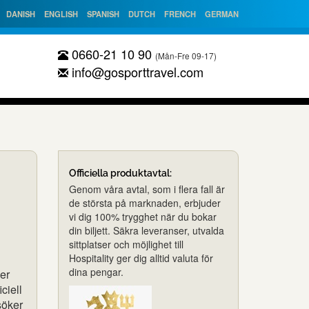
DANISH
ENGLISH
SPANISH
DUTCH
FRENCH
GERMAN
0660-21 10 90
(Mån-Fre 09-17)
info@gosporttravel.com
Officiella produktavtal:
Genom våra avtal, som i flera fall är
de största på marknaden, erbjuder
vi dig 100% trygghet när du bokar
din biljett. Säkra leveranser, utvalda
sittplatser och möjlighet till
Hospitality ger dig alltid valuta för
dina pengar.
ner
ciell
söker