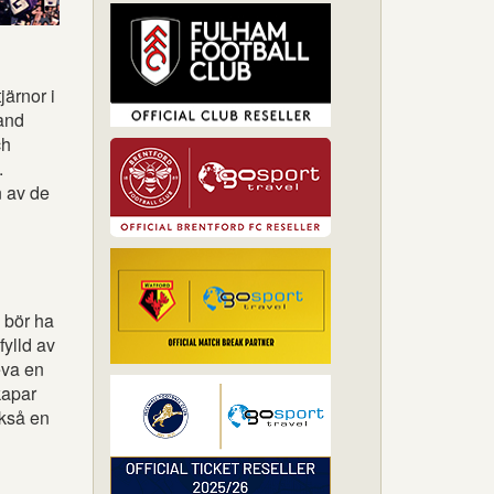
järnor i
land
ch
.
n av de
 bör ha
fylld av
eva en
kapar
ckså en