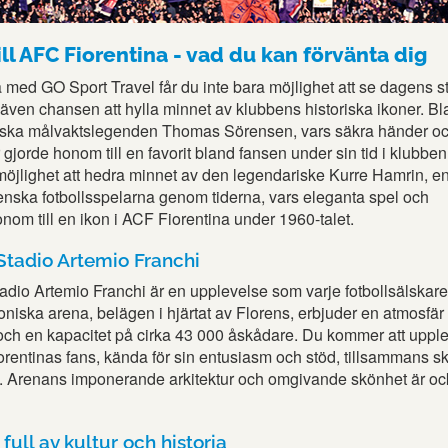
ill AFC Fiorentina - vad du kan förvänta dig
 med GO Sport Travel får du inte bara möjlighet att se dagens st
även chansen att hylla minnet av klubbens historiska ikoner. B
nska målvaktslegenden Thomas Sörensen, vars säkra händer o
gjorde honom till en favorit bland fansen under sin tid i klubben
öjlighet att hedra minnet av den legendariske Kurre Hamrin, e
nska fotbollsspelarna genom tiderna, vars eleganta spel och
onom till en ikon i ACF Fiorentina under 1960-talet.
Stadio Artemio Franchi
adio Artemio Franchi är en upplevelse som varje fotbollsälskare
oniska arena, belägen i hjärtat av Florens, erbjuder en atmosfär 
 och en kapacitet på cirka 43 000 åskådare. Du kommer att uppl
orentinas fans, kända för sin entusiasm och stöd, tillsammans s
g. Arenans imponerande arkitektur och omgivande skönhet är o
 full av kultur och historia