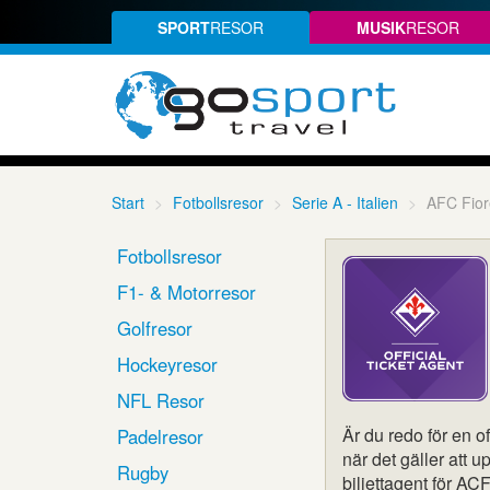
SPORT
RESOR
MUSIK
RESOR
Start
Fotbollsresor
Serie A - Italien
AFC Fior
Fotbollsresor
F1- & Motorresor
Golfresor
Hockeyresor
NFL Resor
Är du redo för en o
Padelresor
när det gäller att 
Rugby
biljettagent för AC