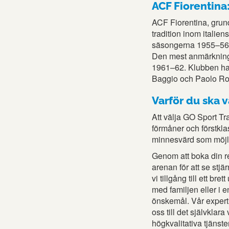
ACF Fiorentina:
ACF Fiorentina, grund
tradition inom italien
säsongerna 1955–56 oc
Den mest anmärkning
1961–62. Klubben har
Baggio och Paolo Ross
Varför du ska v
Att välja GO Sport Tra
förmåner och förstklas
minnesvärd som möjli
Genom att boka din re
arenan för att se stjä
vi tillgång till ett br
med familjen eller i
önskemål. Vår expert
oss till det självklara
högkvalitativa tjänste