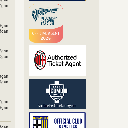
rågan
rågan
rågan
rågan
rågan
rågan
rågan
rågan
rågan
rågan