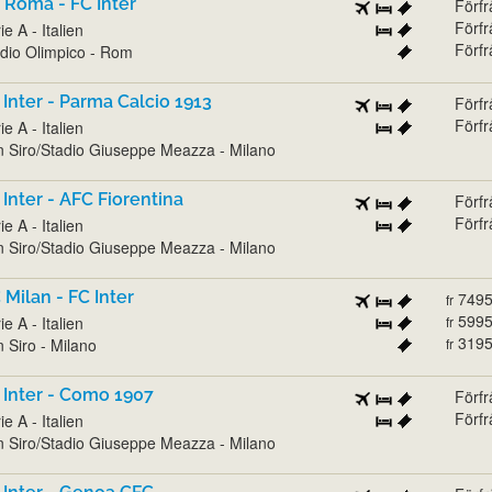
 Roma - FC Inter
Förf
Förf
ie A - Italien
Förf
dio Olimpico - Rom
 Inter - Parma Calcio 1913
Förf
Förf
ie A - Italien
 Siro/Stadio Giuseppe Meazza - Milano
 Inter - AFC Fiorentina
Förf
Förf
ie A - Italien
 Siro/Stadio Giuseppe Meazza - Milano
 Milan - FC Inter
749
fr
599
ie A - Italien
fr
319
 Siro - Milano
fr
 Inter - Como 1907
Förf
Förf
ie A - Italien
 Siro/Stadio Giuseppe Meazza - Milano