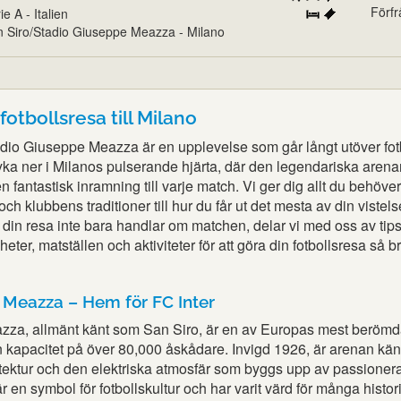
Förf
ie A - Italien
 Siro/Stadio Giuseppe Meazza - Milano
fotbollsresa till Milano
adio Giuseppe Meazza är en upplevelse som går långt utöver fotb
yka ner i Milanos pulserande hjärta, där den legendariska arenan
n fantastisk inramning till varje match. Vi ger dig allt du behöver
och klubbens traditioner till hur du får ut det mesta av din vistels
 din resa inte bara handlar om matchen, delar vi med oss av tip
ter, matställen och aktiviteter för att göra din fotbollsresa så 
 Meazza – Hem för FC Inter
zza, allmänt känt som San Siro, är en av Europas mest beröm
 kapacitet på över 80,000 åskådare. Invigd 1926, är arenan kän
tektur och den elektriska atmosfär som byggs upp av passioner
r en symbol för fotbollskultur och har varit värd för många histor