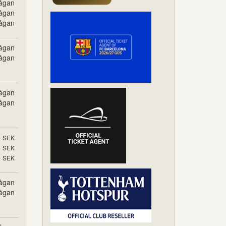
rågan
rågan
rågan
rågan
rågan
rågan
rågan
5
SEK
5
SEK
5
SEK
rågan
rågan