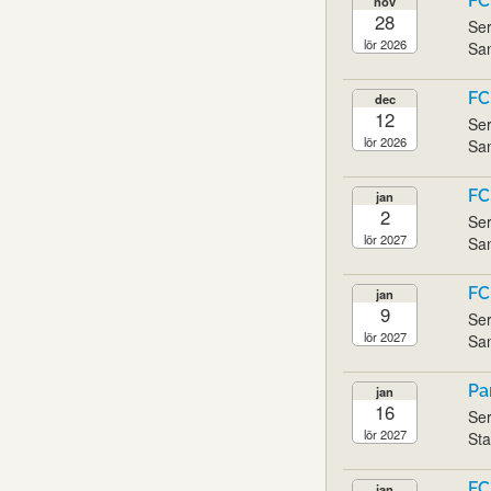
FC
nov
28
Ser
lör 2026
San
FC
dec
12
Ser
lör 2026
San
FC
jan
2
Ser
lör 2027
San
FC
jan
9
Ser
lör 2027
San
Pa
jan
16
Ser
lör 2027
Sta
FC
jan