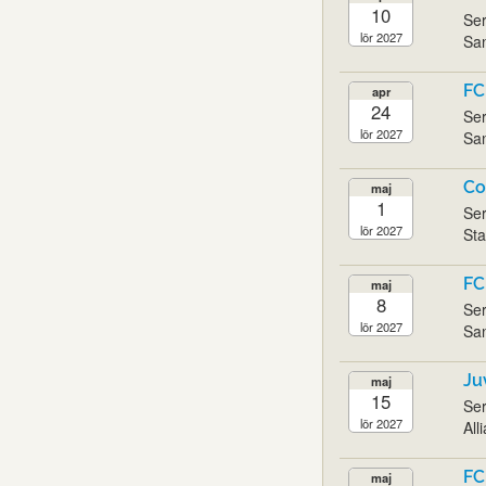
10
Ser
lör 2027
San
FC
apr
24
Ser
lör 2027
San
Co
maj
1
Ser
lör 2027
Sta
FC
maj
8
Ser
lör 2027
San
Ju
maj
15
Ser
lör 2027
All
FC
maj