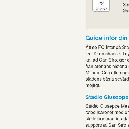
22
Ser
lör 2027
San
Guide inför din 
Att se FC Inter på St
Det är en chans att d
kallad San Siro, ger e
från arenans historia 
Milano. Och eftersom
stadens bästa sevärdhe
möjligt.
Stadio Giuseppe
Stadio Giuseppe Mea
fotbollsarenor med en
sin imponerande arki
supportrar. San Siro ä