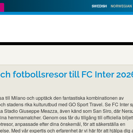
SWEDISH
NORWEGIAN
och fotbollsresor till FC Inter 202
sa till Milano och upptäck den fantastiska kombinationen av
 och stadens rika kulturutbud med GO Sport Travel. Se FC Inter 
ka Stadio Giuseppe Meazza, även känd som San Siro, där Neraz
ina hemmamatcher. Genom oss får du tillgång till officiella biljet
resor, anpassade efter dina önskemål, för att säkerställa en
se. Med vår expertis och erfarenhet är vi här för att hjälpa dig a