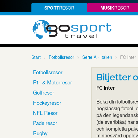
SPORT
RESOR
MUSIK
RESOR
Start
Fotbollsresor
Serie A - Italien
FC Inter
Fotbollsresor
Biljetter 
F1- & Motorresor
FC Inter
Golfresor
Boka din fotbollsre
Hockeyresor
högklassig fotboll
NFL Resor
på den legendaris
(de svartblåa) har s
Padelresor
och kompletta paket
Rugby
minnesvärd upplevel