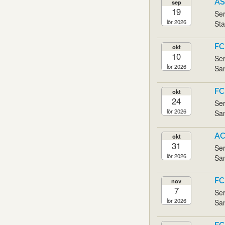
AS
sep
19
Ser
lör 2026
Sta
FC
okt
10
Ser
lör 2026
San
FC
okt
24
Ser
lör 2026
San
AC
okt
31
Ser
lör 2026
San
FC
nov
7
Ser
lör 2026
San