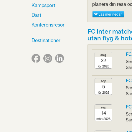
planera din resa och
Kampsport
Dart
Läs mer nedan
Konferensresor
FC Inter matche
utan flyg & hot
Destinationer
FC
aug
22
Ser
lör 2026
San
FC
sep
5
Ser
lör 2026
San
FC
sep
14
Ser
mån 2026
San