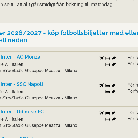
 se till att allt går smidigt från bokning till matchdag.
r 2026/2027 - köp fotbollsbiljetter med elle
ell nedan
 Inter - AC Monza
Förf
Förf
ie A - Italien
 Siro/Stadio Giuseppe Meazza - Milano
 Inter - SSC Napoli
Förf
Förf
ie A - Italien
 Siro/Stadio Giuseppe Meazza - Milano
 Inter - Udinese FC
Förf
Förf
ie A - Italien
 Siro/Stadio Giuseppe Meazza - Milano