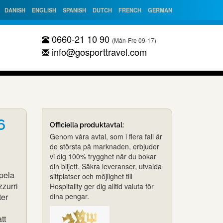
DANISH
ENGLISH
SPANISH
DUTCH
FRENCH
GERMAN
0660-21 10 90
(Mån-Fre 09-17)
info@gosporttravel.com
6
Officiella produktavtal:
Genom våra avtal, som i flera fall är
de största på marknaden, erbjuder
vi dig 100% trygghet när du bokar
din biljett. Säkra leveranser, utvalda
spela
sittplatser och möjlighet till
zurri
Hospitality ger dig alltid valuta för
ter
dina pengar.
tt