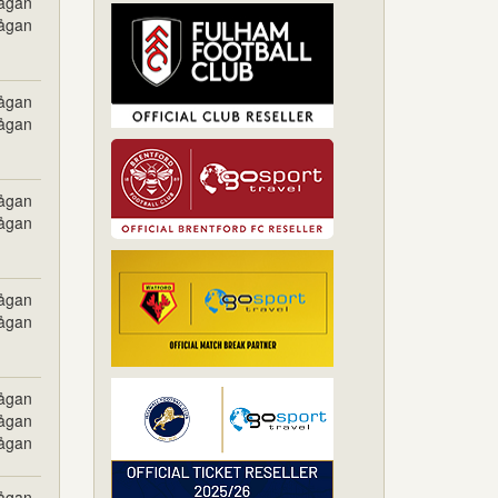
rågan
rågan
rågan
rågan
rågan
rågan
rågan
rågan
rågan
rågan
rågan
rågan