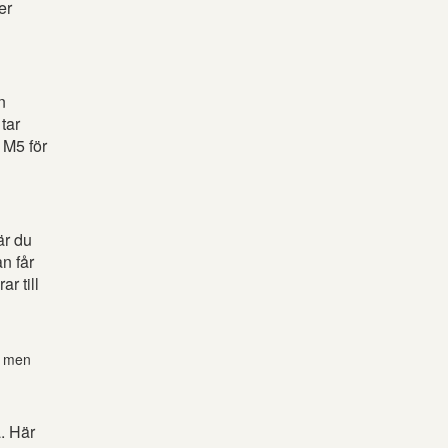
er
n
tar
 M5 för
är du
n får
r till
t, men
. Här