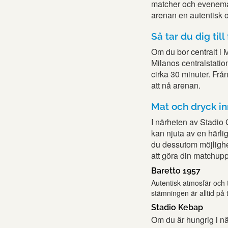
matcher och eveneman
arenan en autentisk o
Så tar du dig til
Om du bor centralt i Mi
Milanos centralstation
cirka 30 minuter. Fr
att nå arenan.
Mat och dryck i
I närheten av Stadio
kan njuta av en härli
du dessutom möjlighet
att göra din matchup
Baretto 1957
Autentisk atmosfär och t
stämningen är alltid på 
Stadio Kebap
Om du är hungrig i n