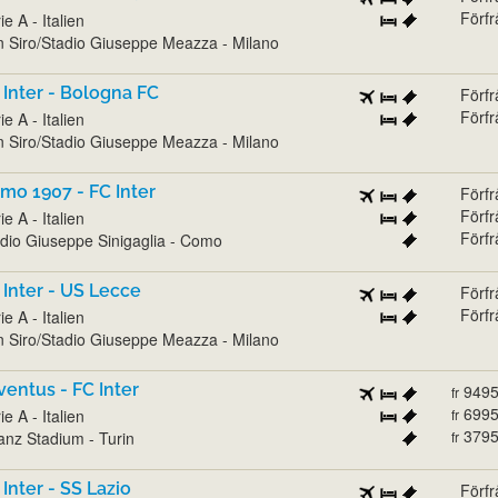
Förf
ie A - Italien
 Siro/Stadio Giuseppe Meazza - Milano
 Inter - Bologna FC
Förf
Förf
ie A - Italien
 Siro/Stadio Giuseppe Meazza - Milano
mo 1907 - FC Inter
Förf
Förf
ie A - Italien
Förf
dio Giuseppe Sinigaglia - Como
 Inter - US Lecce
Förf
Förf
ie A - Italien
 Siro/Stadio Giuseppe Meazza - Milano
ventus - FC Inter
949
fr
699
ie A - Italien
fr
379
ianz Stadium - Turin
fr
 Inter - SS Lazio
Förf