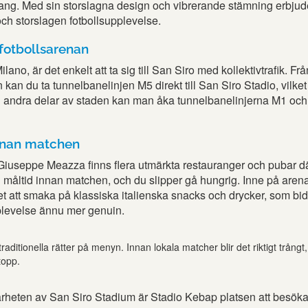
g. Med sin storslagna design och vibrerande stämning erbjud
ch storslagen fotbollsupplevelse.
l fotbollsarenan
lano, är det enkelt att ta sig till San Siro med kollektivtrafik. Frå
 kan du ta tunnelbanelinjen M5 direkt till San Siro Stadio, vilket 
ån andra delar av staden kan man åka tunnelbanelinjerna M1 och
nnan matchen
 Giuseppe Meazza finns flera utmärkta restauranger och pubar d
g måltid innan matchen, och du slipper gå hungrig. Inne på arena
 att smaka på klassiska italienska snacks och drycker, som bidra
plevelse ännu mer genuin.
raditionella rätter på menyn. Innan lokala matcher blir det riktigt trång
topp.
ärheten av San Siro Stadium är Stadio Kebap platsen att besöka