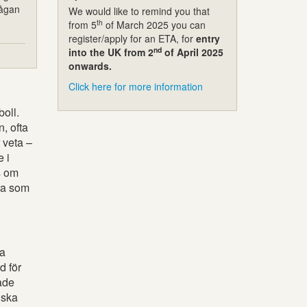
rågan
We would like to remind you that
th
from 5
of March 2025 you can
register/apply for an ETA, for
entry
nd
into the UK from 2
of April 2025
onwards.
Click here for more information
oll.
, ofta
 veta –
e i
s om
bra som
da
d för
ade
iska