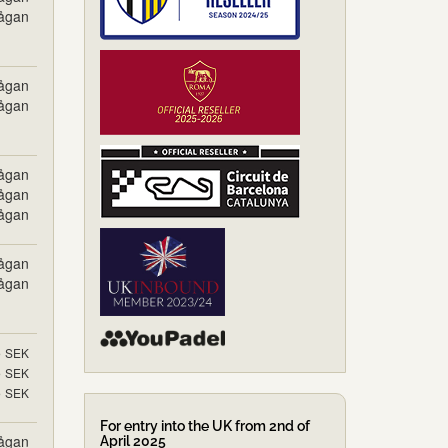
rågan
rågan
rågan
rågan
rågan
rågan
rågan
rågan
5
SEK
5
SEK
5
SEK
For entry into the UK from 2nd of
rågan
April 2025