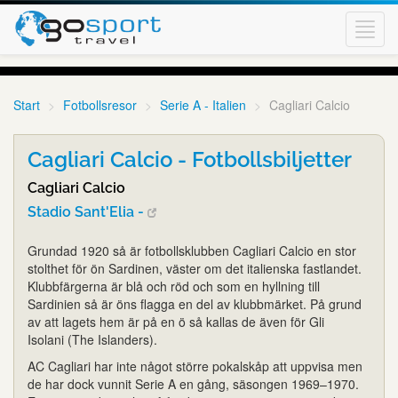
Toggl
navig
Start
Fotbollsresor
Serie A - Italien
Cagliari Calcio
Cagliari Calcio - Fotbollsbiljetter
Cagliari Calcio
Stadio Sant'Elia -
Grundad 1920 så är fotbollsklubben Cagliari Calcio en stor
stolthet för ön Sardinen, väster om det italienska fastlandet.
Klubbfärgerna är blå och röd och som en hyllning till
Sardinien så är öns flagga en del av klubbmärket. På grund
av att lagets hem är på en ö så kallas de även för Gli
Isolani (The Islanders).
AC Cagliari har inte något större pokalskåp att uppvisa men
de har dock vunnit Serie A en gång, säsongen 1969–1970.