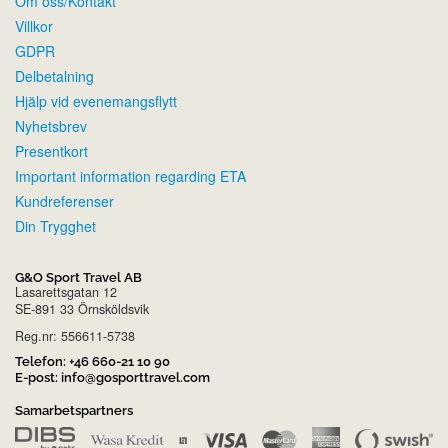
Om oss/Kontakt
Villkor
GDPR
Delbetalning
Hjälp vid evenemangsflytt
Nyhetsbrev
Presentkort
Important information regarding ETA
Kundreferenser
Din Trygghet
G&O Sport Travel AB
Lasarettsgatan 12
SE-891 33 Örnsköldsvik
Reg.nr: 556611-5738
Telefon:
+46 660-21 10 90
E-post:
info@gosporttravel.com
Samarbetspartners