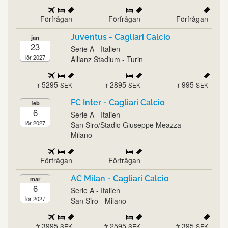
Förfrågan
Förfrågan
Förfrågan
Juventus - Cagliari Calcio
jan
23
Serie A - Italien
lör 2027
Allianz Stadium - Turin
5295
2895
995
fr
SEK
fr
SEK
fr
SEK
FC Inter - Cagliari Calcio
feb
6
Serie A - Italien
lör 2027
San Siro/Stadio Giuseppe Meazza -
Milano
Förfrågan
Förfrågan
AC Milan - Cagliari Calcio
mar
6
Serie A - Italien
lör 2027
San Siro - Milano
3995
2595
395
fr
SEK
fr
SEK
fr
SEK