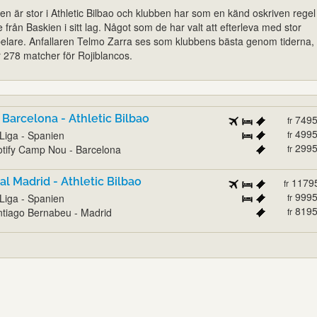
en är stor i Athletic Bilbao och klubben har som en känd oskriven regel 
från Baskien i sitt lag. Något som de har valt att efterleva med stor
spelare. Anfallaren Telmo Zarra ses som klubbens bästa genom tiderna
 278 matcher för Rojiblancos.
 Barcelona - Athletic Bilbao
749
fr
499
Liga - Spanien
fr
299
tify Camp Nou - Barcelona
fr
al Madrid - Athletic Bilbao
1179
fr
999
Liga - Spanien
fr
819
tiago Bernabeu - Madrid
fr