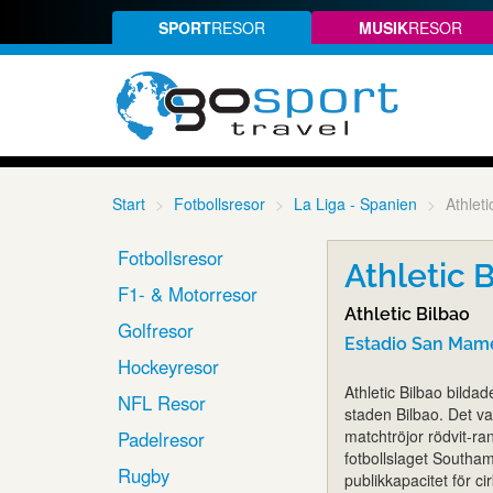
SPORT
RESOR
MUSIK
RESOR
Start
Fotbollsresor
La Liga - Spanien
Athleti
Fotbollsresor
Athletic B
F1- & Motorresor
Athletic Bilbao
Golfresor
Estadio San Mame
Hockeyresor
Athletic Bilbao bilda
NFL Resor
staden Bilbao. Det va
matchtröjor rödvit-ra
Padelresor
fotbollslaget South
Rugby
publikkapacitet för ci