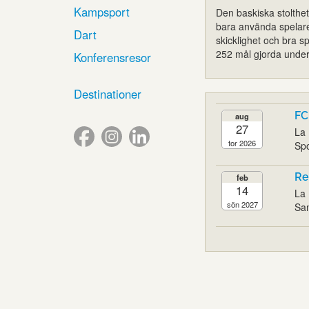
Kampsport
Den baskiska stolthet
bara använda spelare 
Dart
skicklighet och bra 
252 mål gjorda under
Konferensresor
Destinationer
FC
aug
27
La 
tor 2026
Spo
Re
feb
14
La 
sön 2027
San