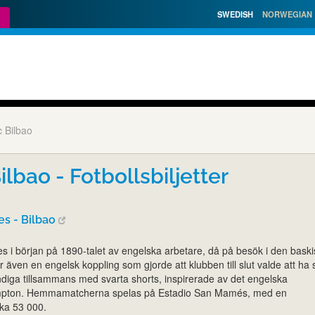
SWEDISH
NORWEGIAN
c Bilbao
ilbao - Fotbollsbiljetter
s - Bilbao
des i början på 1890-talet av engelska arbetare, då på besök i den bask
r även en engelsk koppling som gjorde att klubben till slut valde att ha 
ndiga tillsammans med svarta shorts, inspirerade av det engelska
ampton. Hemmamatcherna spelas på Estadio San Mamés, med en
rka 53 000.