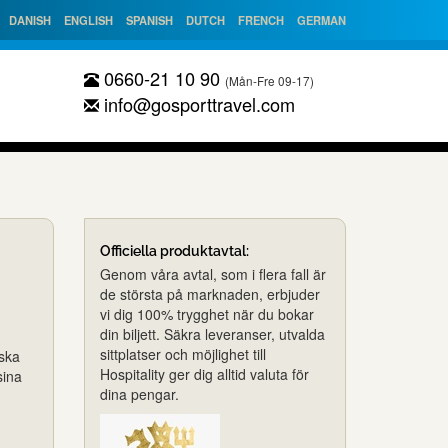
DANISH
ENGLISH
SPANISH
DUTCH
FRENCH
GERMAN
0660-21 10 90
(Mån-Fre 09-17)
info@gosporttravel.com
Officiella produktavtal:
Genom våra avtal, som i flera fall är
de största på marknaden, erbjuder
vi dig 100% trygghet när du bokar
din biljett. Säkra leveranser, utvalda
sittplatser och möjlighet till
iska
Hospitality ger dig alltid valuta för
sina
dina pengar.