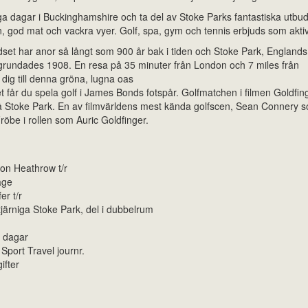
iga dagar i Buckinghamshire och ta del av Stoke Parks fantastiska utbu
, god mat och vackra vyer. Golf, spa, gym och tennis erbjuds som aktivi
et har anor så långt som 900 år bak i tiden och Stoke Park, Englands
 grundades 1908. En resa på 35 minuter från London och 7 miles från
dig till denna gröna, lugna oas
får du spela golf i James Bonds fotspår. Golfmatchen i filmen Goldfin
å Stoke Park. En av filmvärldens mest kända golfscen, Sean Connery 
öbe i rollen som Auric Goldfinger.
don Heathrow t/r
age
er t/r
tjärniga Stoke Park, del i dubbelrum
a dagar
 Sport Travel journr.
ifter