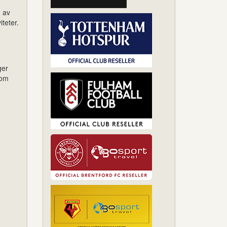
d av
teter.
ger
som