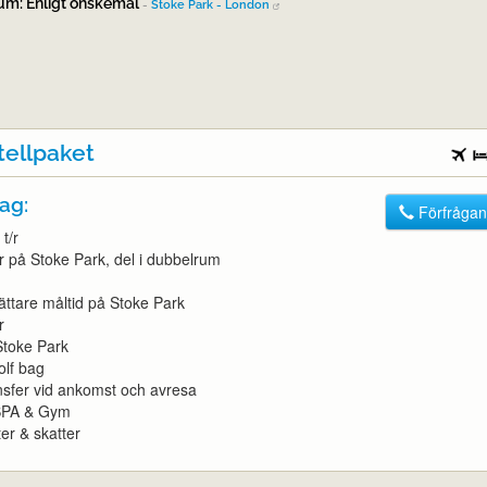
um: Enligt önskemål
-
Stoke Park - London
tellpaket
ag:
Förfrågan
t/r
er på Stoke Park, del i dubbelrum
lättare måltid på Stoke Park
r
Stoke Park
olf bag
nsfer vid ankomst och avresa
l SPA & Gym
ter & skatter