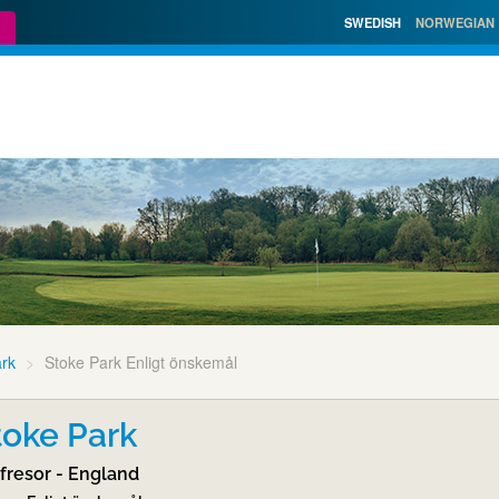
SWEDISH
NORWEGIAN
ark
Stoke Park Enligt önskemål
toke Park
fresor - England