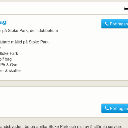
ag:
Förfrågan
er på Stoke Park, del i dubbelrum
lättare måltid på Stoke Park
r
Stoke Park
olf bag
l SPA & Gym
ter & skatter
Förfrågan
andsbygden, bo på anrika Stoke Park och njut av 5 stjärnig service.