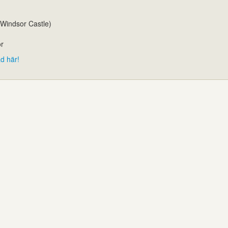
. Windsor Castle)
or
d här!