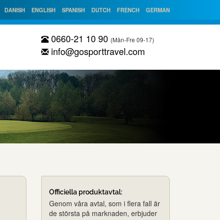
DANISH
ENGLISH
SPANISH
DUTCH
FRENCH
GERMAN
0660-21 10 90
(Mån-Fre 09-17)
info@gosporttravel.com
Officiella produktavtal:
Genom våra avtal, som i flera fall är
de största på marknaden, erbjuder