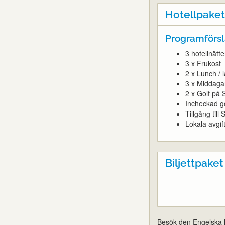
Hotellpaket
Programförsl
3 hotellnätt
3 x Frukost
2 x Lunch / 
3 x Middaga
2 x Golf på 
Incheckad g
Tillgång til
Lokala avgif
Biljettpaket
Besök den Engelska l