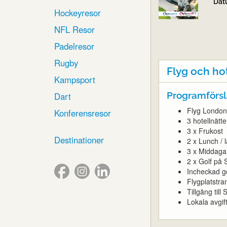
Dat
Hockeyresor
NFL Resor
Padelresor
Rugby
Flyg och ho
Kampsport
Programförsl
Dart
Flyg London 
Konferensresor
3 hotellnätt
3 x Frukost
Destinationer
2 x Lunch / 
3 x Middaga
2 x Golf på 
Incheckad g
Flygplatstra
Tillgång til
Lokala avgif