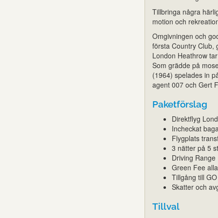
Tillbringa några härl
motion och rekreation
Omgivningen och gods
första Country Club,
London Heathrow tar 
Som grädde på moset 
(1964) spelades in p
agent 007 och Gert Fr
Paketförslag
Direktflyg Lon
Incheckat bag
Flygplats transf
3 nätter på 5 s
Driving Range
Green Fee all
Tillgång till GO
Skatter och avg
Tillval