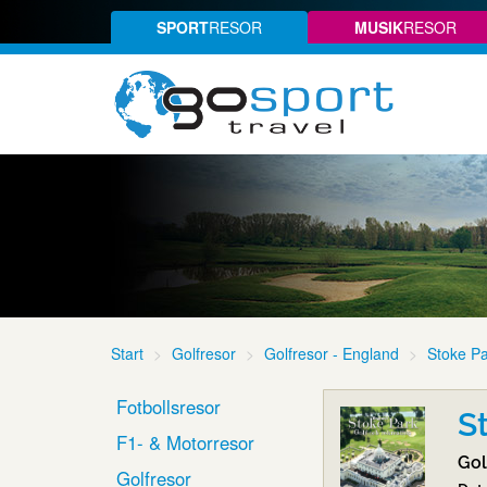
SPORT
RESOR
MUSIK
RESOR
Start
Golfresor
Golfresor - England
Stoke P
Fotbollsresor
S
F1- & Motorresor
Gol
Golfresor