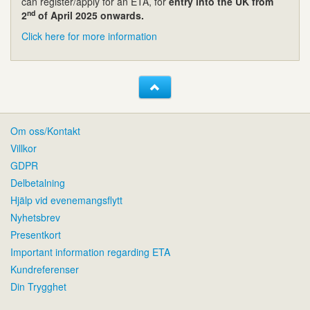
can register/apply for an ETA, for
entry into the UK from
nd
2
of April 2025 onwards.
Click here for more information
Om oss/Kontakt
Villkor
GDPR
Delbetalning
Hjälp vid evenemangsflytt
Nyhetsbrev
Presentkort
Important information regarding ETA
Kundreferenser
Din Trygghet