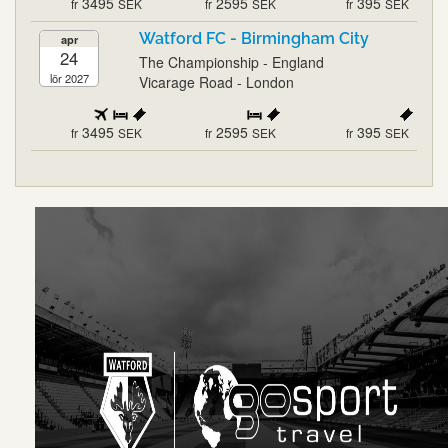
3495
2595
395
fr
SEK
fr
SEK
fr
SEK
Watford FC - Birmingham City
apr
24
The Championship - England
lör 2027
Vicarage Road - London
3495
2595
395
fr
SEK
fr
SEK
fr
SEK