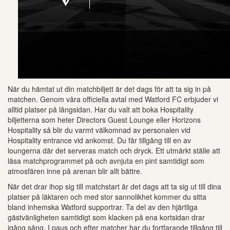
När du hämtat ut din matchbiljett är det dags för att ta sig in på
matchen. Genom våra officiella avtal med Watford FC erbjuder vi
alltid platser på långsidan. Har du valt att boka Hospitality
biljetterna som heter Directors Guest Lounge eller Horizons
Hospitality så blir du varmt välkomnad av personalen vid
Hospitality entrance vid ankomst. Du får tillgång till en av
loungerna där det serveras match och dryck. Ett utmärkt ställe att
läsa matchprogrammet på och avnjuta en pint samtidigt som
atmosfären inne på arenan blir allt bättre.
När det drar ihop sig till matchstart är det dags att ta sig ut till dina
platser på läktaren och med stor sannolikhet kommer du sitta
bland inhemska Watford supportrar. Ta del av den hjärtliga
gästvänligheten samtidigt som klacken på ena kortsidan drar
igång sång. I paus och efter matcher har du fortfarande tillgång till