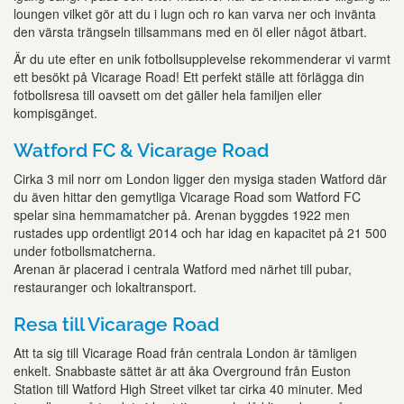
loungen vilket gör att du i lugn och ro kan varva ner och invänta
den värsta trängseln tillsammans med en öl eller något ätbart.
Är du ute efter en unik fotbollsupplevelse rekommenderar vi varmt
ett besökt på Vicarage Road! Ett perfekt ställe att förlägga din
fotbollsresa till oavsett om det gäller hela familjen eller
kompisgänget.
Watford FC & Vicarage Road
Cirka 3 mil norr om London ligger den mysiga staden Watford där
du även hittar den gemytliga Vicarage Road som Watford FC
spelar sina hemmamatcher på. Arenan byggdes 1922 men
rustades upp ordentligt 2014 och har idag en kapacitet på 21 500
under fotbollsmatcherna.
Arenan är placerad i centrala Watford med närhet till pubar,
restauranger och lokaltransport.
Resa till Vicarage Road
Att ta sig till Vicarage Road från centrala London är tämligen
enkelt. Snabbaste sättet är att åka Overground från Euston
Station till Watford High Street vilket tar cirka 40 minuter. Med