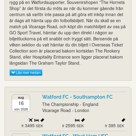
rygg på en Watfordsupporter. Souvenirshopen ”The Hornets
Shop” är det första du möts av när du kommer gående från
centrum så varför inte passa på att göra ett inköp innan det
är dags att hämta upp din fotbollsbiljett. När du skall se en
match på Vicarage Road, och köpt din matchbiljett av oss på
GO Sport Travel, hämtar du upp den direkt i någon av
biljettluckorna på ett snabbt och tryggt sätt. Beroende på
vilken sektion du valt hämtar du din biljett i Overseas Ticket
Collection som är placerad bakom kortsidan The Rookery
Stand, eller Hospitality Entrance som ligger placerat bakom
långsidan The Graham Taylor Stand.
Läs mer nedan
Watford FC - Southampton FC
aug
16
The Championship - England
sön 2026
Vicarage Road - London
3495
2595
395
fr
SEK
fr
SEK
fr
SEK